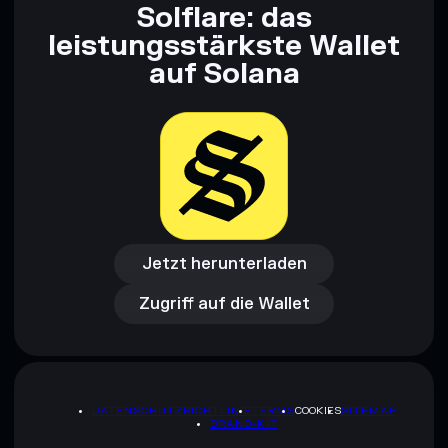
Solflare: das
leistungsstärkste Wallet
auf Solana
Jetzt herunterladen
Zugriff auf die Wallet
Jetzt herunterladen
Zugriff auf die Wallet
DATENSCHUTZRICHTLINIE
TERMS
COOKIES
SITEMAP
BRAND-KIT