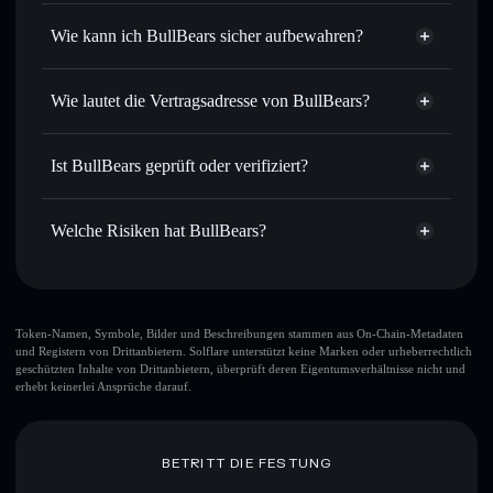
Privacy
intelligentem Order Routing zum bestmöglichen Kurs
Aggregator
Wie kann ich BullBears sicher aufbewahren?
Limit-Orders setzen
– automatisiere Trades zu deinem
Zielkurs für BULLBEARS
BullBears
Durchschnittskosteneffekt nutzen
– Schritt für Schritt
nicht verwahrenden Wallet
Solflare
Wie lautet die Vertragsadresse von BullBears?
per Durchschnittskosteneffekt in BULLBEARS einsteigen
Privat senden
– übertrage BULLBEARS, ohne Wallets
BullBears
öffentlich zu verknüpfen, mithilfe des in Solflare
JKw3UY2Q6dKN9xGdGPtR1DxXuqhxdLRXz1XJrHAbonk
Solflare
Ist BullBears geprüft oder verifiziert?
integrierten Privacy Aggregators
BullBears
Privacy Aggregator
BullBears
derzeit nicht
In Echtzeit verfolgen
– überwache Kurs, Volumen,
Solflare-Wallet
verifiziert
Marktkapitalisierung und Liquidität von BULLBEARS
Welche Risiken hat BullBears?
BULLBEARS
Sicher verwahren
– halte BULLBEARS in einer nicht
verwahrenden Wallet, in der du deine privaten Schlüssel
Hauptrisiken für BullBears:
kontrollierst
Token-Namen, Symbole, Bilder und Beschreibungen stammen aus On-Chain-Metadaten
und Registern von Drittanbietern. Solflare unterstützt keine Marken oder urheberrechtlich
geschützten Inhalte von Drittanbietern, überprüft deren Eigentumsverhältnisse nicht und
erhebt keinerlei Ansprüche darauf.
Haftungsausschluss: Diese Informationen dienen
ausschließlich Bildungszwecken und stellen keine
Finanzberatung dar. Recherchiere stets eigenständig. Daten
bereitgestellt von rugcheck.xyz.
BETRITT DIE FESTUNG