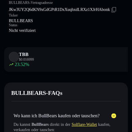
BULLBEARS-Vertragsadresse
JKw3UY2Q6dKN9xGdGPtR1DxXuqhxdLRXz1XJrHAbonk
Ticker
BULLBEARS
Status
Nicht verifiziert
TBB
$
0.016999
23.52
%
BULLBEARS-FAQs
Wo kann ich BullBears kaufen oder tauschen?
Du kannst
BullBears
direkt in der
Solflare-Wallet
kaufen,
verkaufen oder tauschen: