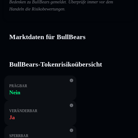
Bedenken zu BullBears gemeldet. Überprüfe immer vor dem
Handeln die Risikobewertungen.
Marktdaten für BullBears
BullBears-Tokenrisikoübersicht
PRÄGBAR
Nein
VERÄNDERBAR
Ja
SPERRBAR