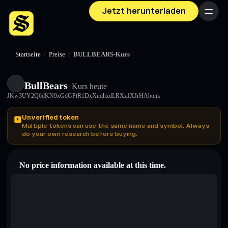
Jetzt herunterladen
Menü
Startseite
/
Preise
/
BULLBEARS-Kurs
BullBears
Kurs heute
JKw3UY2Q6dKN9xGdGPtR1DxXuqhxdLRXz1XJrHAbonk
Unverified token
Multiple tokens can use the same name and symbol. Always
do your own research before buying.
No price information available at this time.