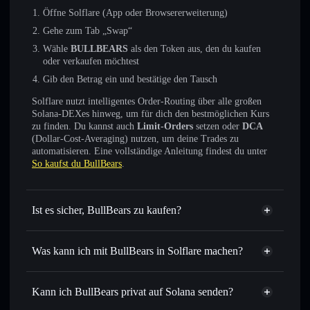
Öffne Solflare (App oder Browsererweiterung)
Gehe zum Tab „Swap“
Wähle
BULLBEARS
als den Token aus, den du kaufen
oder verkaufen möchtest
Gib den Betrag ein und bestätige den Tausch
Solflare nutzt intelligentes Order-Routing über alle großen
Solana-DEXes hinweg, um für dich den bestmöglichen Kurs
zu finden. Du kannst auch
Limit-Orders
setzen oder
DCA
(Dollar-Cost-Averaging) nutzen, um deine Trades zu
automatisieren. Eine vollständige Anleitung findest du unter
So kaufst du BullBears
.
Ist es sicher, BullBears zu kaufen?
BullBears
nicht verifiziert
Was kann ich mit BullBears in Solflare machen?
BullBears
Solflare-Wallet
Sofort tauschen
– handle BULLBEARS gegen SOL,
Kann ich BullBears privat auf Solana senden?
USDC oder Tausende anderer Solana-Tokens mit