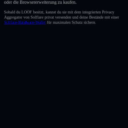
oder die Browsererweiterung zu kaufen.
English
Sobald du LOOF besitzt, kannst du sie mit dem integrierten Privacy
Deutsch
Aggregator von Solflare privat versenden und deine Bestände mit einer
Solflare-Hardware-Wallet
für maximalen Schutz sichern.
Italiano
Português
Español