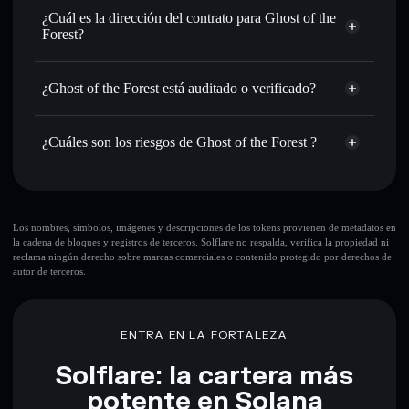
cartera sin custodia
Solflare
Enviar de forma privada
: transferir 幽灵 sin vincular
¿Cuál es la dirección del contrato para Ghost of the
públicamente las carteras usando el agregador de privacidad
Forest?
integrado de Solflare
Solflare
Ghost of the
Hacer un seguimiento en tiempo real
: monitorizar el
Ghost of the Forest
agregador de privacidad
Forest
precio, volumen, capitalización de mercado y liquidez de
¿Ghost of the Forest está auditado o verificado?
DqWcZwmJst13e1Dzu3rKcKEJoFr5e1XnRa3p5nwRpump
幽灵
Ghost of the Forest
no está verificado actualmente
Holdear de forma segura
: almacenar 幽灵 en una cartera
¿Cuáles son los riesgos de Ghost of the Forest ?
sin custodia donde tú controla tus claves privadas
幽灵
cartera Solflare
Principales riesgos para Ghost of the Forest:
Ghost of the Forest
Los nombres, símbolos, imágenes y descripciones de los tokens provienen de metadatos en
la cadena de bloques y registros de terceros. Solflare no respalda, verifica la propiedad ni
liquidez limitada
reclama ningún derecho sobre marcas comerciales o contenido protegido por derechos de
autor de terceros.
Descargo de responsabilidad: Esta información tiene
únicamente fines educativos y no constituye asesoramiento
ENTRA EN LA FORTALEZA
financiero. Investiga siempre por tu cuenta. Datos
proporcionados por rugcheck.xyz.
Solflare: la cartera más
potente en Solana