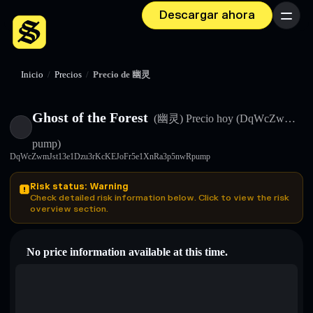
Descargar ahora
Menú
Inicio
/
Precios
/
Precio de 幽灵
Ghost of the Forest
(幽灵)
Precio hoy
(DqWcZw…
pump)
DqWcZwmJst13e1Dzu3rKcKEJoFr5e1XnRa3p5nwRpump
Risk status: Warning
Check detailed risk information below. Click to view the risk
overview section.
No price information available at this time.