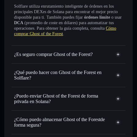
Solflare utiliza enrutamiento inteligente de órdenes en los
principales DEXes de Solana para encontrar el mejor precio
disponible para ti. También puedes fijar
órdenes límite
o usar
DCA
(promedio de coste en dólares) para automatizar tus
operaciones. Para obtener la guía completa, consulta
Cómo
comprar Ghost of the Forest
.
¿Es seguro comprar Ghost of the Forest?
Ghost of the Forest
no está verificado
¿Qué puedo hacer con Ghost of the Forest en
Solflare?
Ghost of the Forest
cartera de Solflare
Intercambiar al instante
: operar con 幽灵 para SOL,
¿Puedo enviar Ghost of the Forest de forma
USDC o miles de otros tokens de Solana con enrutamiento
privada en Solana?
de órdenes inteligente para el mejor precio disponible
agregador de privacidad
Establecer órdenes límite
: automatizar las operaciones en
¿Cómo puedo almacenar Ghost of the Forestde
tu precio objetivo para 幽灵
forma segura?
Utilizar DCA
: promedio de coste en dólares en 幽灵 a lo
largo del tiempo
Ghost of the Forest