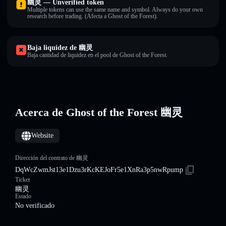
幽灵 — Unverified token
Multiple tokens can use the same name and symbol. Always do your own
research before trading. (Afecta a Ghost of the Forest).
Baja liquidez de 幽灵
Baja cantidad de liquidez en el pool de Ghost of the Forest.
Acerca de Ghost of the Forest 幽灵
Website
Dirección del contrato de 幽灵
DqWcZwmJst13e1Dzu3rKcKEJoFr5e1XnRa3p5nwRpump
Ticker
幽灵
Estado
No verificado