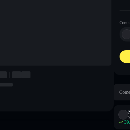
Comp
Come 
$
39