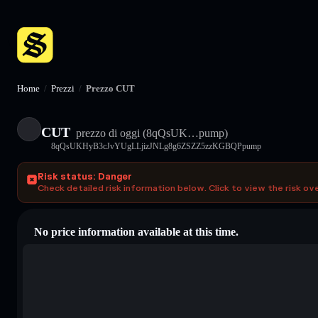
Home
/
Prezzi
/
Prezzo CUT
CUT
prezzo di oggi
(8qQsUK…pump)
8qQsUKHyB3cJvYUgLLjizJNLg8g6ZSZZ5zzKGBQPpump
Risk status: Danger
Check detailed risk information below. Click to view the risk ov
No price information available at this time.