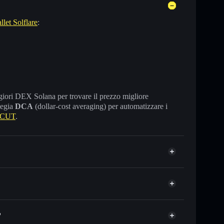
llet Solflare
:
maggiori DEX Solana per trovare il prezzo migliore
tegia
DCA
(dollar-cost averaging) per automatizzare i
 CUT
.
?
 in migliaia di altri token Solana al prezzo migliore