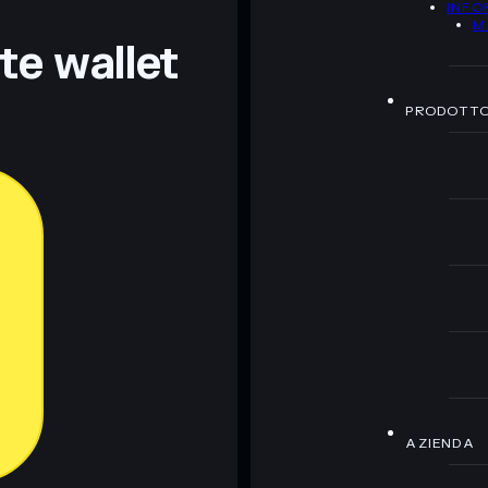
INFO
z.
M
nte wallet
PRODOTT
AZIENDA