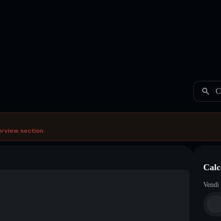
C
erview section.
Calc
Vendi