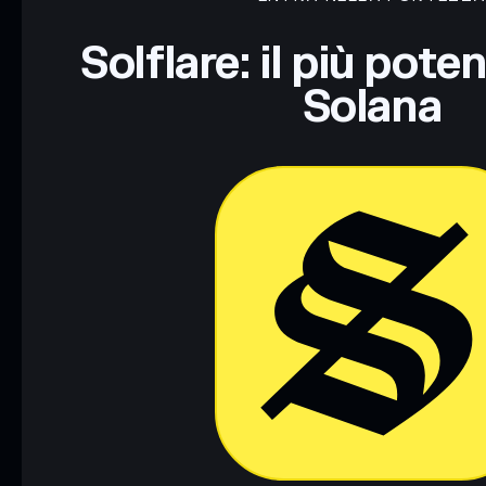
Informati sempre autonomamente. Dati forniti da rugcheck.xy
Solflare: il più pote
Solana