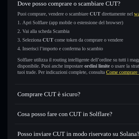
Dove posso comprare o scambiare CUT?
Puoi comprare, vendere o scambiare
CUT
direttamente nel
wa
Apri Solflare (app mobile o estensione del browser)
Vai alla scheda Scambia
Seleziona
CUT
come token da comprare o vendere
Inserisci l’importo e conferma lo scambio
Solflare utilizza il routing intelligente dell’ordine su tutti i 
disponibile. Puoi anche impostare
ordini limite
o usare la stra
tuoi trade. Per indicazioni complete, consulta
Come comprare
Comprare CUT è sicuro?
CUT
non è verificato
Cosa posso fare con CUT in Solflare?
CUT
wallet Solflare
Posso inviare CUT in modo riservato su Solana
Scambiare istantaneamente
— scambia CUT in SOL, USDC o