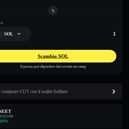
ra
SOL
Scambia SOL
Il prezzo può dipendere dal servizio on-ramp
comprare CUT con il wallet Solflare
NEET
0.023188
.89
%