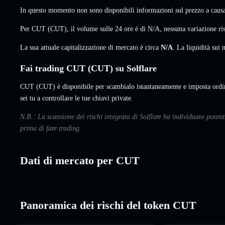
In questo momento non sono disponibili informazioni sul prezzo a causa 
Per CUT (CUT), il volume sulle 24 ore è di
N/A
,
nessuna variazione
ris
La sua attuale capitalizzazione di mercato è circa
N/A
. La liquidità su
Fai trading CUT (CUT) su Solflare
CUT (CUT) è disponibile per scambialo istantaneamente e imposta ordin
sei tu a controllare le tue chiavi private.
N.B.: La scansione dei rischi integrata di Solflare ha individuato poten
prima di fare trading.
Dati di mercato per CUT
Panoramica dei rischi del token CUT