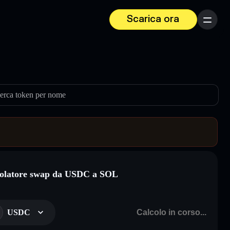
Scarica ora
Menu
erca token per nome
olatore swap da USDC a SOL
USDC