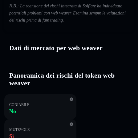
N.B.: La scansione dei rischi integrata di Solflare ha individuato
potenziali problemi con web weaver. Esamina sempre le valutazioni
dei rischi prima di fare trading.
Dati di mercato per web weaver
Panoramica dei rischi del token web
weaver
CONIABILE
No
MUTEVOLE
Sì