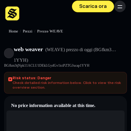
Scarica ora
Menu
Home
/
Prezzi
/
Prezzo WEAVE
web weaver
(WEAVE)
prezzo di oggi
(BGfkm3…
1YYH)
BGfkm3tjNpk11ACLU1DEkLGydGv1iciPZTGJucap1YYH
Risk status: Danger
Check detailed risk information below. Click to view the risk
overview section.
No price information available at this time.