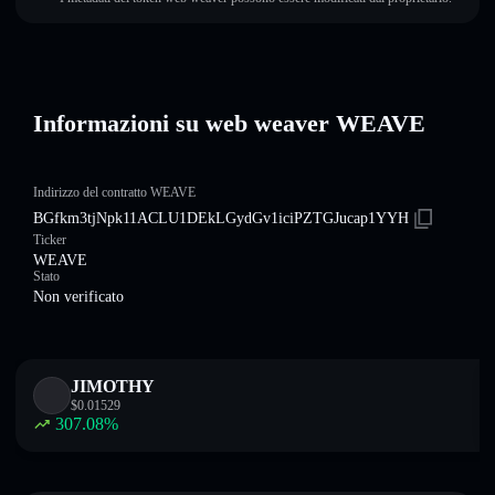
Informazioni su web weaver WEAVE
Indirizzo del contratto WEAVE
BGfkm3tjNpk11ACLU1DEkLGydGv1iciPZTGJucap1YYH
Ticker
WEAVE
Stato
Non verificato
JIMOTHY
$
0.01529
307.08
%