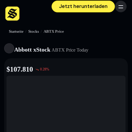
Jetzt herunterladen
Menü
Startseite
/
Stocks
/
ABTX Price
Abbott xStock
ABTX
Price Today
$
107.810
0.28
%