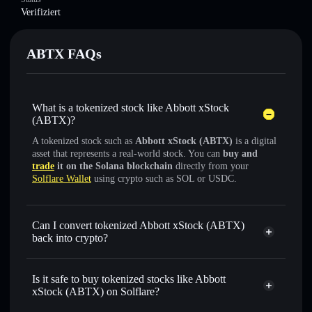
Verifiziert
ABTX FAQs
What is a tokenized stock like Abbott xStock
(ABTX)?
A tokenized stock such as
Abbott xStock (ABTX)
is a digital
asset that represents a real-world stock. You can
buy and
trade
it on the Solana blockchain
directly from your
Solflare Wallet
using crypto such as SOL or USDC.
Can I convert tokenized Abbott xStock (ABTX)
back into crypto?
Abbott xStock
swapped
for USDC or SOL anytime
Is it safe to buy tokenized stocks like Abbott
xStock (ABTX) on Solflare?