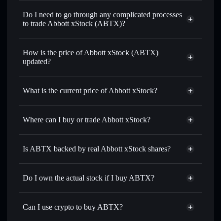
1:1 backed,
on-chain, and transparently verified
Do I need to go through any complicated processes
to trade Abbott xStock (ABTX)?
How is the price of Abbott xStock (ABTX)
updated?
Abbott xStock
match the real-world stock price
What is the current price of Abbott xStock?
Abbott xStock
$107.810
0.28%
Where can I buy or trade Abbott xStock?
Solflare Wallet
Is ABTX backed by real Abbott xStock shares?
Do I own the actual stock if I buy ABTX?
Can I use crypto to buy ABTX?