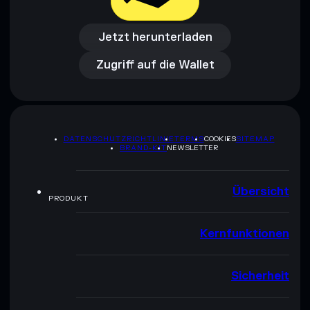
Jetzt herunterladen
Zugriff auf die Wallet
Jetzt herunterladen
Zugriff auf die Wallet
DATENSCHUTZRICHTLINIE
TERMS
COOKIES
SITEMAP
BRAND-KIT
NEWSLETTER
Übersicht
PRODUKT
Kernfunktionen
Sicherheit