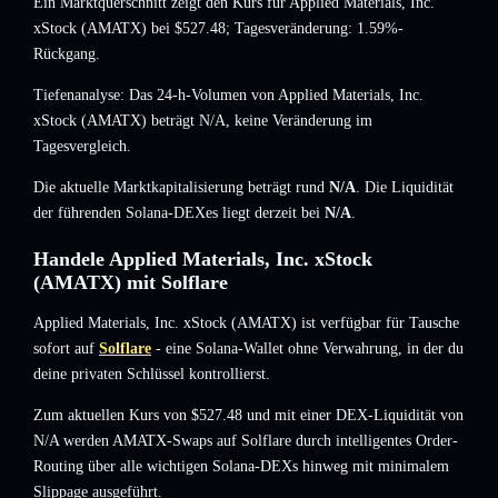
Ein Marktquerschnitt zeigt den Kurs für Applied Materials, Inc.
xStock (AMATX) bei
$527.48
; Tagesveränderung: 1.59%-
Rückgang
.
Tiefenanalyse: Das 24-h-Volumen von Applied Materials, Inc.
xStock (AMATX) beträgt
N/A
,
keine Veränderung
im
Tagesvergleich.
Die aktuelle Marktkapitalisierung beträgt rund
N/A
. Die Liquidität
der führenden Solana-DEXes liegt derzeit bei
N/A
.
Handele Applied Materials, Inc. xStock
(AMATX) mit Solflare
Applied Materials, Inc. xStock (AMATX) ist verfügbar für Tausche
sofort auf
Solflare
- eine Solana-Wallet ohne Verwahrung, in der du
deine privaten Schlüssel kontrollierst.
Zum aktuellen Kurs von $527.48 und mit einer DEX-Liquidität von
N/A werden AMATX-Swaps auf Solflare durch intelligentes Order-
Routing über alle wichtigen Solana-DEXs hinweg mit minimalem
Slippage ausgeführt.