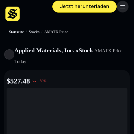
Jetzt herunterladen
Menü
Startseite
/
Stocks
/
AMATX Price
Applied Materials, Inc. xStock
AMATX
Price
Today
$
527.48
1.59
%