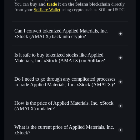
You can
buy and
trade
it on the Solana blockchain
directly
from your
Solflare Wallet
using crypto such as SOL or USDC.
Can I convert tokenized Applied Materials, Inc.
xStock (AMATX) back into crypto?
Applied Materials, Inc. xStock
swapped for USDC or SOL anytime
Is it safe to buy tokenized stocks like Applied
Materials, Inc. xStock (AMATX) on Solflare?
1:1 backed,
on-chain, and transparently verified
Do I need to go through any complicated processes
to trade Applied Materials, Inc. xStock (AMATX)?
How is the price of Applied Materials, Inc. xStock
(AMATX) updated?
Applied Materials, Inc. xStock
match the real-world stock price
What is the current price of Applied Materials, Inc.
xStock?