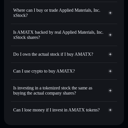
Applied Materials, Inc. xStock
$527.48
Where can I buy or trade Applied Materials, Inc.
1.59%
xStock?
Solflare Wallet
Is AMATX backed by real Applied Materials, Inc.
xStock shares?
Do I own the actual stock if I buy AMATX?
Can I use crypto to buy AMATX?
Is investing in a tokenized stock the same as
buying the actual company shares?
Can I lose money if I invest in AMATX tokens?