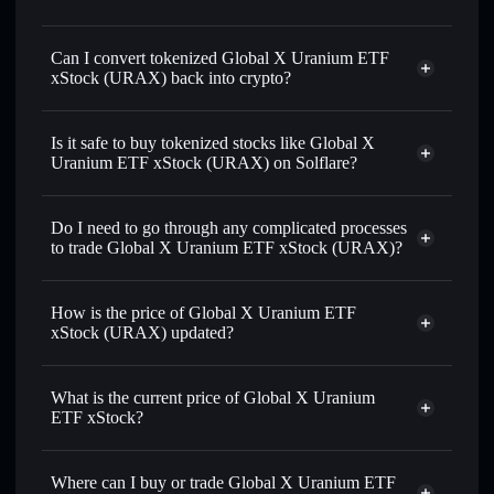
Can I convert tokenized Global X Uranium ETF
xStock (URAX) back into crypto?
Global X Uranium ETF xStock
swapped for USDC or SOL anytime
Is it safe to buy tokenized stocks like Global X
Uranium ETF xStock (URAX) on Solflare?
1:1 backed,
on-chain, and transparently verified
Do I need to go through any complicated processes
to trade Global X Uranium ETF xStock (URAX)?
How is the price of Global X Uranium ETF
xStock (URAX) updated?
Global X Uranium ETF xStock
match the real-world stock price
What is the current price of Global X Uranium
ETF xStock?
Global X Uranium ETF xStock
$42.897
Where can I buy or trade Global X Uranium ETF