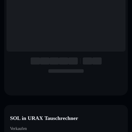
English
Deutsch
Italiano
Português
Español
SOL in URAX Tauschrechner
Verkaufen