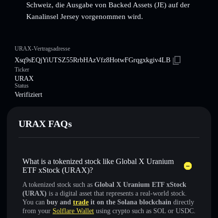
Schweiz, die Ausgabe von Backed Assets (JE) auf der
Kanalinsel Jersey vorgenommen wird.
URAX-Vertragsadresse
Xsq9sEQjYiUTSZ55RrbHAzVfz8HotwFGrqgxkgiv4LB
Ticker
URAX
Status
Verifiziert
URAX FAQs
What is a tokenized stock like Global X Uranium
ETF xStock (URAX)?
A tokenized stock such as
Global X Uranium ETF xStock
(URAX)
is a digital asset that represents a real-world stock.
You can
buy and
trade
it on the Solana blockchain
directly
from your
Solflare Wallet
using crypto such as SOL or USDC.