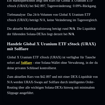
Ein Marktquerschnitt zeigt den Kurs für Global X Uranium ETF
xStock (URAX) bei
$42.897
; Tagesveränderung: 0.09%-Rückgang
.
Tiefenanalyse: Das 24-h-Volumen von Global X Uranium ETF
xStock (URAX) beträgt
N/A
,
keine Veränderung
im Tagesvergleich.
Die aktuelle Marktkapitalisierung beträgt rund
N/A
. Die Liquidität
der führenden Solana-DEXes liegt derzeit bei
N/A
.
Handele Global X Uranium ETF xStock (URAX)
mit Solflare
Global X Uranium ETF xStock (URAX) ist verfügbar für Tausche
sofort auf
Solflare
- eine Solana-Wallet ohne Verwahrung, in der du
deine privaten Schlüssel kontrollierst.
Zum aktuellen Kurs von $42.897 und mit einer DEX-Liquidität von
N/A werden URAX-Swaps auf Solflare durch intelligentes Order-
Routing über alle wichtigen Solana-DEXs hinweg mit minimalem
Slippage ausgeführt.