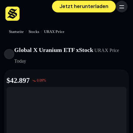
Jetzt herunterladen
Menü
Startseite
/
Stocks
/
URAX Price
Global X Uranium ETF xStock
URAX
Price
Today
$
42.897
0.09
%