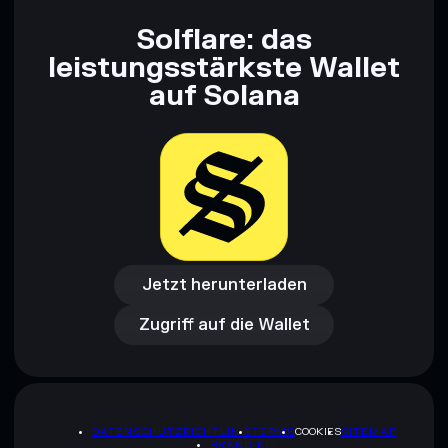
Solflare: das
leistungsstärkste Wallet
auf Solana
Jetzt herunterladen
Zugriff auf die Wallet
Jetzt herunterladen
Zugriff auf die Wallet
DATENSCHUTZRICHTLINIE
TERMS
COOKIES
SITEMAP
BRAND-KIT