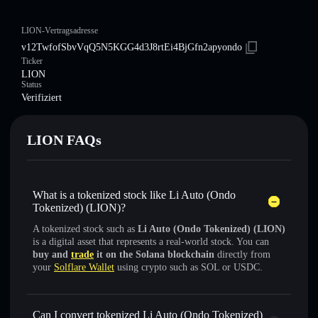
LION-Vertragsadresse
v12TwfofSbvVqQ5N5KGG4d3J8rtEi4BjGfn2apyondo
Ticker
LION
Status
Verifiziert
LION FAQs
What is a tokenized stock like Li Auto (Ondo
Tokenized) (LION)?
A tokenized stock such as
Li Auto (Ondo Tokenized) (LION)
is a digital asset that represents a real-world stock. You can
buy and
trade
it on the Solana blockchain
directly from
your
Solflare Wallet
using crypto such as SOL or USDC.
Can I convert tokenized Li Auto (Ondo Tokenized)