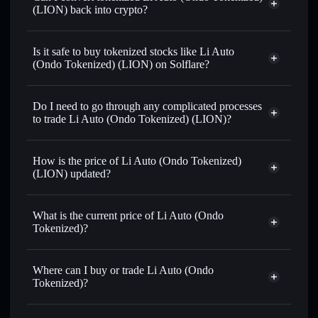
(LION) back into crypto?
Li Auto (Ondo Tokenized)
swapped for USDC or SOL anytime
Is it safe to buy tokenized stocks like Li Auto
(Ondo Tokenized) (LION) on Solflare?
1:1 backed,
on-chain, and transparently verified
Do I need to go through any complicated processes
to trade Li Auto (Ondo Tokenized) (LION)?
How is the price of Li Auto (Ondo Tokenized)
(LION) updated?
Li Auto (Ondo Tokenized)
match the real-world stock price
What is the current price of Li Auto (Ondo
Tokenized)?
Li Auto (Ondo Tokenized)
$12.965
2.90%
Where can I buy or trade Li Auto (Ondo
Tokenized)?
Solflare Wallet