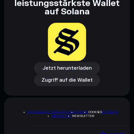
leistungsstärkste Wallet
auf Solana
Jetzt herunterladen
Zugriff auf die Wallet
Jetzt herunterladen
Zugriff auf die Wallet
DATENSCHUTZRICHTLINIE
TERMS
COOKIES
SITEMAP
BRAND-KIT
NEWSLETTER