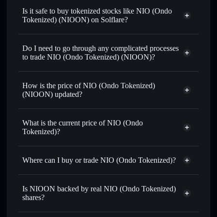
swapped for USDC or SOL anytime
Is it safe to buy tokenized stocks like NIO (Ondo
Tokenized) (NIOON) on Solflare?
1:1 backed,
on-chain, and transparently verified
Do I need to go through any complicated processes
to trade NIO (Ondo Tokenized) (NIOON)?
How is the price of NIO (Ondo Tokenized)
(NIOON) updated?
NIO (Ondo Tokenized)
match the real-world stock price
What is the current price of NIO (Ondo
Tokenized)?
NIO (Ondo Tokenized)
$4.74
2.38%
Where can I buy or trade NIO (Ondo Tokenized)?
Solflare Wallet
Is NIOON backed by real NIO (Ondo Tokenized)
shares?