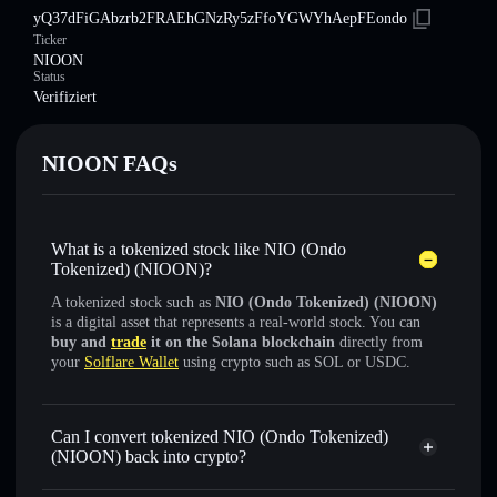
yQ37dFiGAbzrb2FRAEhGNzRy5zFfoYGWYhAepFEondo
Ticker
NIOON
Status
Verifiziert
NIOON FAQs
What is a tokenized stock like NIO (Ondo
Tokenized) (NIOON)?
A tokenized stock such as
NIO (Ondo Tokenized) (NIOON)
is a digital asset that represents a real-world stock. You can
buy and
trade
it on the Solana blockchain
directly from
your
Solflare Wallet
using crypto such as SOL or USDC.
Can I convert tokenized NIO (Ondo Tokenized)
(NIOON) back into crypto?
NIO (Ondo Tokenized)