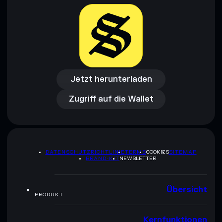
Jetzt herunterladen
Zugriff auf die Wallet
Jetzt herunterladen
Zugriff auf die Wallet
DATENSCHUTZRICHTLINIE
TERMS
COOKIES
SITEMAP
BRAND-KIT
NEWSLETTER
Übersicht
PRODUKT
Kernfunktionen