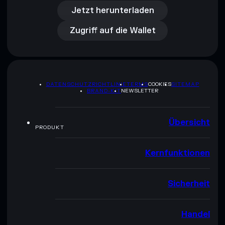
Zugriff auf die Wallet
Jetzt herunterladen
Zugriff auf die Wallet
DATENSCHUTZRICHTLINIE
TERMS
COOKIES
SITEMAP
BRAND-KIT
NEWSLETTER
Übersicht
PRODUKT
Kernfunktionen
Sicherheit
Handel