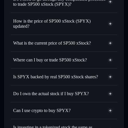
to trade SP500 xStock (SPYX)?
How is the price of SP500 xStock (SPYX)
updated?
SP500 xStock
match the real-world stock price
What is the current price of SP500 xStock?
SP500 xStock
$773.26
0.57%
Where can I buy or trade SP500 xStock?
Solflare Wallet
Is SPYX backed by real SP500 xStock shares?
Do I own the actual stock if I buy SPYX?
Can I use crypto to buy SPYX?
Is investing in a tokenized stock the same as