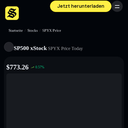
Jetzt herunterladen
Menü
Startseite
/
Stocks
/
SPYX Price
SP500 xStock
SPYX
Price Today
$
773.26
0.57
%