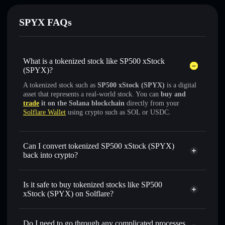
SPYX FAQs
What is a tokenized stock like SP500 xStock
(SPYX)?
A tokenized stock such as
SP500 xStock (SPYX)
is a digital
asset that represents a real-world stock. You can
buy and
trade
it on the Solana blockchain
directly from your
Solflare Wallet
using crypto such as SOL or USDC.
Can I convert tokenized SP500 xStock (SPYX)
back into crypto?
SP500 xStock
swapped for
USDC or SOL anytime
Is it safe to buy tokenized stocks like SP500
xStock (SPYX) on Solflare?
1:1 backed,
on-chain, and transparently verified
Do I need to go through any complicated processes