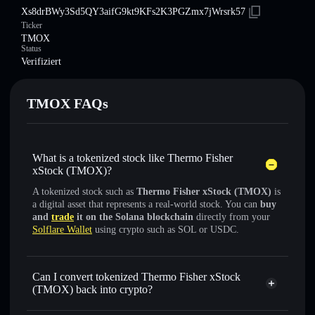
Xs8drBWy3Sd5QY3aifG9kt9KFs2K3PGZmx7jWrsrk57
Ticker
TMOX
Status
Verifiziert
TMOX FAQs
What is a tokenized stock like Thermo Fisher
xStock (TMOX)?
A tokenized stock such as
Thermo Fisher xStock (TMOX)
is
a digital asset that represents a real-world stock. You can
buy
and
trade
it on the Solana blockchain
directly from your
Solflare Wallet
using crypto such as SOL or USDC.
Can I convert tokenized Thermo Fisher xStock
(TMOX) back into crypto?
Thermo Fisher xStock