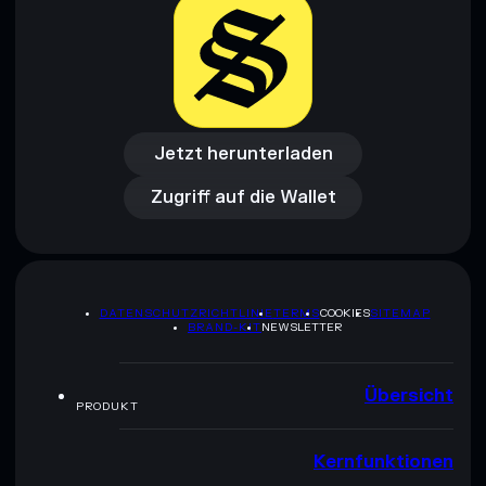
Jetzt herunterladen
Zugriff auf die Wallet
Jetzt herunterladen
Zugriff auf die Wallet
DATENSCHUTZRICHTLINIE
TERMS
COOKIES
SITEMAP
BRAND-KIT
NEWSLETTER
Übersicht
PRODUKT
Kernfunktionen