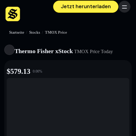
Jetzt herunterladen
Menü
Startseite
/
Stocks
/
TMOX Price
Thermo Fisher xStock
TMOX
Price Today
$
579.13
0.00
%