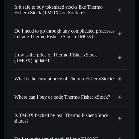
swapped for USDC or SOL anytime
Is it safe to buy tokenized stocks like Thermo
Fisher xStock (TMOX) on Solflare?
1:1 backed,
on-chain, and transparently verified
Do I need to go through any complicated processes
to trade Thermo Fisher xStock (TMOX)?
How is the price of Thermo Fisher xStock
(TMOX) updated?
Thermo Fisher xStock
match the real-world stock price
What is the current price of Thermo Fisher xStock?
Thermo Fisher xStock
$579.13
Where can I buy or trade Thermo Fisher xStock?
Solflare Wallet
Is TMOX backed by real Thermo Fisher xStock
shares?