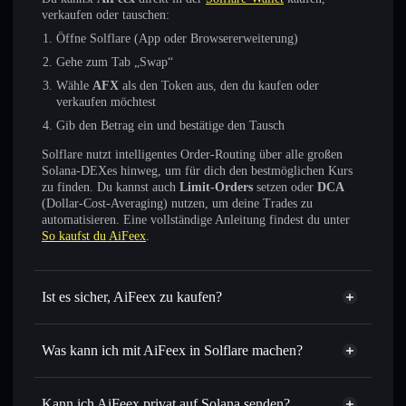
verkaufen oder tauschen:
Öffne Solflare (App oder Browsererweiterung)
Gehe zum Tab „Swap“
Wähle
AFX
als den Token aus, den du kaufen oder
verkaufen möchtest
Gib den Betrag ein und bestätige den Tausch
Solflare nutzt intelligentes Order-Routing über alle großen
Solana-DEXes hinweg, um für dich den bestmöglichen Kurs
zu finden. Du kannst auch
Limit-Orders
setzen oder
DCA
(Dollar-Cost-Averaging) nutzen, um deine Trades zu
automatisieren. Eine vollständige Anleitung findest du unter
So kaufst du AiFeex
.
Ist es sicher, AiFeex zu kaufen?
AiFeex
nicht verifiziert
Was kann ich mit AiFeex in Solflare machen?
AiFeex
Solflare-Wallet
Sofort tauschen
– handle AFX gegen SOL, USDC oder
Kann ich AiFeex privat auf Solana senden?