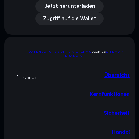
Zugriff auf die Wallet
Jetzt herunterladen
Zugriff auf die Wallet
DATENSCHUTZRICHTLINIE
TERMS
COOKIES
SITEMAP
BRAND-KIT
Übersicht
PRODUKT
Kernfunktionen
Sicherheit
Handel