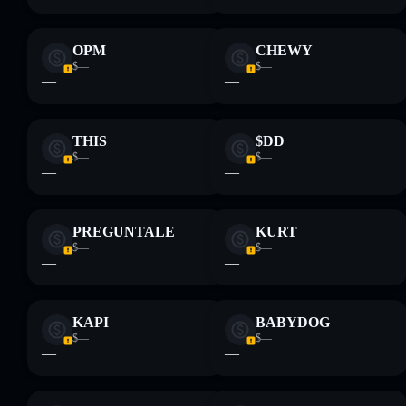
Finanzberatung dar. Recherchiere stets eigenständig. Daten
bereitgestellt von rugcheck.xyz.
OPM
CHEWY
$—
$—
—
—
THIS
$DD
$—
$—
—
—
PREGUNTALE
KURT
$—
$—
—
—
KAPI
BABYDOG
$—
$—
—
—