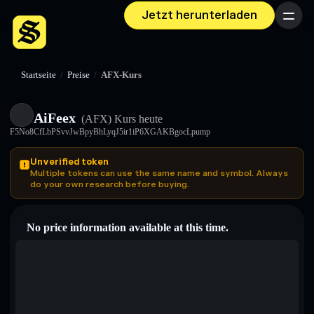
Jetzt herunterladen
Menü
Startseite
/
Preise
/
AFX-Kurs
AiFeex
(AFX)
Kurs heute
F5No8CfLbPSvvJwBpyBhLyqJ5ir1iP6XGAKBgocLpump
Unverified token
Multiple tokens can use the same name and symbol. Always
do your own research before buying.
No price information available at this time.