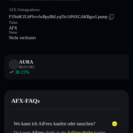
AFX-Vertragsadresse
F5No8CfLbPSvvJwBpyBhLyqJ5ir1iP6XGAKBgocLpump
Ticker
AFX
Status
Nicht verifiziert
AURA
$
0.011583
38.15
%
AFX-FAQs
Wo kann ich AiFeex kaufen oder tauschen?
Du kannst
AiFeex
direkt in der
Solflare-Wallet
kaufen,