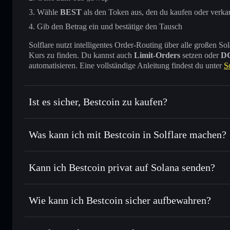
Wähle
BEST
als den Token aus, den du kaufen oder verka
Gib den Betrag ein und bestätige den Tausch
Solflare nutzt intelligentes Order-Routing über alle großen
Kurs zu finden. Du kannst auch
Limit-Orders
setzen oder
D
automatisieren. Eine vollständige Anleitung findest du unter
S
Ist es sicher, Bestcoin zu kaufen?
Bestcoin
verifizierter Token
Was kann ich mit Bestcoin in Solflare machen?
Bestcoin
Solflare-Wallet
Kann ich Bestcoin privat auf Solana senden?
Sofort tauschen
– handle BEST gegen SOL, USDC oder Tau
Routing zum bestmöglichen Kurs
Solflare-Wallet
Privacy Aggrega
Limit-Orders setzen
– automatisiere Trades zu deinem Zi
Wie kann ich Bestcoin sicher aufbewahren?
Durchschnittskosteneffekt nutzen
– Schritt für Schritt p
Bestcoin
nich
Privat senden
– übertrage BEST, ohne Wallets öffentlich zu
Aggregators