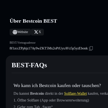
Über Bestcoin BEST
Website
X
BEST-Vertragsadresse
8f1zccZPpbjz17Ay9wZKT5Mx2oPtUyxAVz5p5yzEbonk
BEST-FAQs
Wo kann ich Bestcoin kaufen oder tauschen?
Du kannst
Bestcoin
direkt in der
Solflare-Wallet
kaufen, verka
Öffne Solflare (App oder Browsererweiterung)
Gehe zum Tab „Swap“