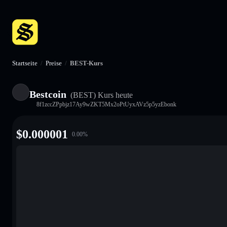
Startseite
/
Preise
/
BEST-Kurs
Bestcoin
(BEST)
Kurs heute
8f1zccZPpbjz17Ay9wZKT5Mx2oPtUyxAVz5p5yzEbonk
$
0.000001
0.00
%