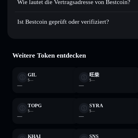
Wie lautet die Vertragsadresse von Bestcoin?
In Echtzeit verfolgen
– überwache Kurs, Volumen, Marktka
Privacy Aggregator
Bestcoin
8f1
Sicher verwahren
– halte BEST in einer nicht verwahrenden
Ist Bestcoin geprüft oder verifiziert?
Solflare-Wallet
BEST
Bestcoin
verifiziert
Weitere Token entdecken
GIL
旺柴
$—
$—
—
—
TOPG
SYRA
$—
$—
—
—
KHAI
SNS