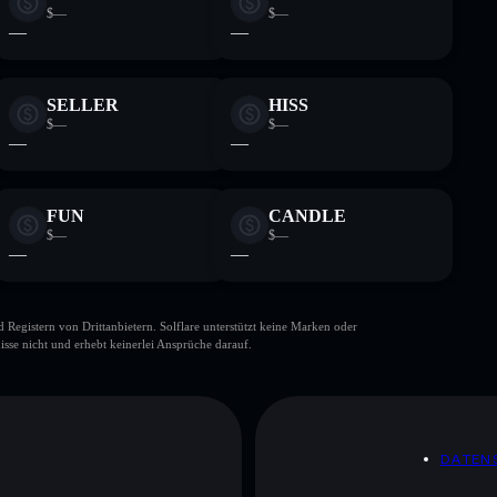
$—
$—
—
—
SELLER
HISS
$—
$—
—
—
FUN
CANDLE
$—
$—
—
—
gistern von Drittanbietern. Solflare unterstützt keine Marken oder
isse nicht und erhebt keinerlei Ansprüche darauf.
DATEN