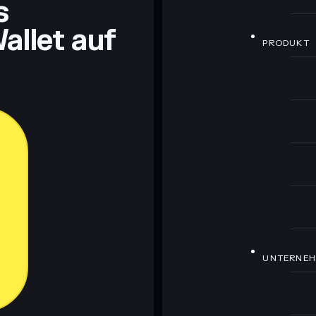
s
allet auf
PRODUKT
UNTERNE