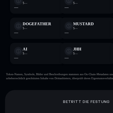
$—
$—
—
—
DOGEFATHER
MUSTARD
$—
$—
—
—
AI
JHH
$—
$—
—
—
Token-Namen, Symbole, Bilder und Beschreibungen stammen aus On-Chain-Metadaten und Re
urheberrechtlich geschützten Inhalte von Drittanbietern, überprüft deren Eigentumsverhältn
BETRITT DIE FESTUNG