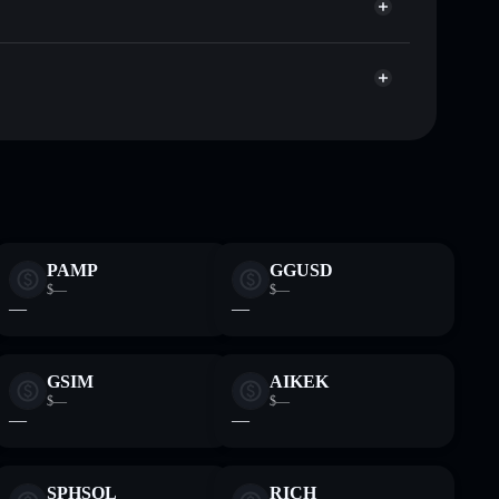
pitalisierung und Liquidität von BEST
zccZPpbjz17Ay9wZKT5Mx2oPtUyxAVz5p5yzEbonk
 Wallet, in der du deine privaten Schlüssel kontrollierst
PAMP
GGUSD
$—
$—
—
—
GSIM
AIKEK
$—
$—
—
—
SPHSOL
RICH