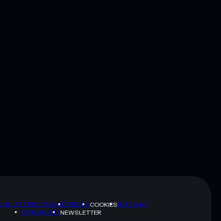
SCHUTZRICHTLINIE
TERMS
SITEMAP
COOKIES
BRAND-KIT
NEWSLETTER