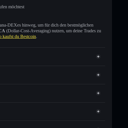
ufen möchtest
 Solana-DEXes hinweg, um für dich den bestmöglichen
CA
(Dollar-Cost-Averaging) nutzen, um deine Trades zu
o kaufst du Bestcoin
.
sende anderer Solana-Tokens mit intelligentem Order
tor
Bestcoin
elkurs für BEST
er Durchschnittskosteneffekt in BEST einsteigen
t verwahrenden Wallet
Solflare
 verknüpfen, mithilfe des in Solflare integrierten Privacy