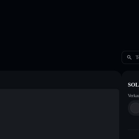
T
SOL 
Verka