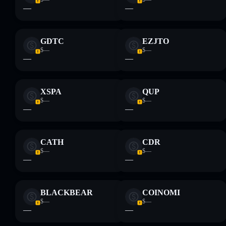
—
—
GDTC
EZJTO
$—
$—
—
—
XSPA
QUP
$—
$—
—
—
CATH
CDR
$—
$—
—
—
BLACKBEAR
COINOMI
$—
$—
—
—