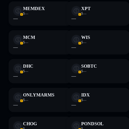
MEMDEX
XPT
$—
$—
—
—
Haftungsausschluss: Diese Informationen dienen
ausschließlich Bildungszwecken und stellen keine
Finanzberatung dar. Recherchiere stets eigenständig. Daten
bereitgestellt von rugcheck.xyz.
MCM
WIS
$—
$—
—
—
DHC
SOBTC
$—
$—
—
—
ONLYMARMS
IDX
$—
$—
—
—
CHOG
PONDSOL
$—
$—