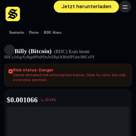
Jetzt herunterladen
Menü
Startseite
/
Preise
/
BDC-Kurs
Billy (Bitcoin)
(BDC)
Kurs heute
BDCs2xEqzXyRpp9P6uPDnAvERpLKBfzHPEzbe3BfCxDY
Risk status: Danger
Check detailed risk information below. Click to view the risk
overview section.
$
0.001066
10.54
%