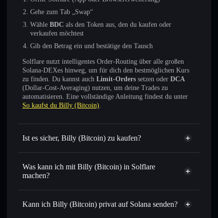
Gehe zum Tab „Swap“
Wähle
BDC
als den Token aus, den du kaufen oder
verkaufen möchtest
Gib den Betrag ein und bestätige den Tausch
Solflare nutzt intelligentes Order-Routing über alle großen
Solana-DEXes hinweg, um für dich den bestmöglichen Kurs
zu finden. Du kannst auch
Limit-Orders
setzen oder
DCA
(Dollar-Cost-Averaging) nutzen, um deine Trades zu
automatisieren. Eine vollständige Anleitung findest du unter
So kaufst du Billy (Bitcoin)
.
Ist es sicher, Billy (Bitcoin) zu kaufen?
Billy (Bitcoin)
nicht
verifiziert
Was kann ich mit Billy (Bitcoin) in Solflare
machen?
Billy (Bitcoin)
Solflare-Wallet
Sofort tauschen
– handle BDC gegen SOL, USDC oder
Kann ich Billy (Bitcoin) privat auf Solana senden?
Tausende anderer Solana-Tokens mit intelligentem Order