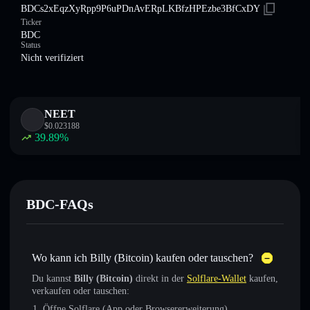
BDCs2xEqzXyRpp9P6uPDnAvERpLKBfzHPEzbe3BfCxDY
Ticker
BDC
Status
Nicht verifiziert
NEET
$
0.023188
39.89
%
BDC-FAQs
Wo kann ich Billy (Bitcoin) kaufen oder tauschen?
Du kannst
Billy (Bitcoin)
direkt in der
Solflare-Wallet
kaufen,
verkaufen oder tauschen:
Öffne Solflare (App oder Browsererweiterung)