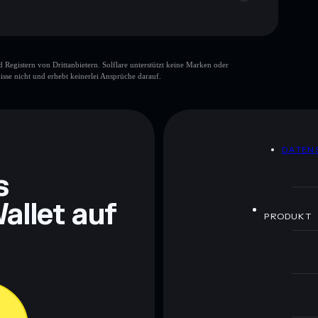
gistern von Drittanbietern. Solflare unterstützt keine Marken oder
isse nicht und erhebt keinerlei Ansprüche darauf.
ch Bildungszwecken und stellen keine Finanzberatung
rugcheck.xyz.
DATEN
s
allet auf
PRODUKT