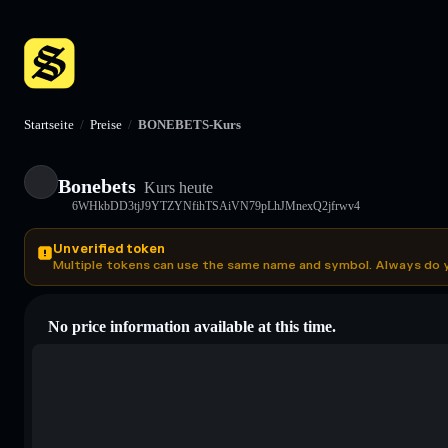
Startseite
/
Preise
/
BONEBETS-Kurs
Bonebets
Kurs heute
6WHkbDD3tjJ9YTZYNfihTSAiVN79pLhJMnexQ2jfrwv4
Unverified token
Multiple tokens can use the same name and symbol. Always do 
No price information available at this time.