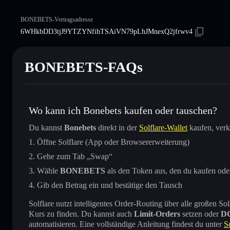
BONEBETS-Vertragsadresse
6WHkbDD3tjJ9YTZYNfihTSAiVN79pLhJMnexQ2jfrwv4
BONEBETS-FAQs
Wo kann ich Bonebets kaufen oder tauschen?
Du kannst
Bonebets
direkt in der
Solflare-Wallet
kaufen, verk
Öffne Solflare (App oder Browsererweiterung)
Gehe zum Tab „Swap“
Wähle
BONEBETS
als den Token aus, den du kaufen ode
Gib den Betrag ein und bestätige den Tausch
Solflare nutzt intelligentes Order-Routing über alle großen
Kurs zu finden. Du kannst auch
Limit-Orders
setzen oder
D
automatisieren. Eine vollständige Anleitung findest du unter
S