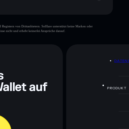
gistern von Drittanbietern. Solflare unterstützt keine Marken oder
isse nicht und erhebt keinerlei Ansprüche darauf.
ch Bildungszwecken und stellen keine Finanzberatung
rugcheck.xyz.
DATEN
s
allet auf
PRODUKT