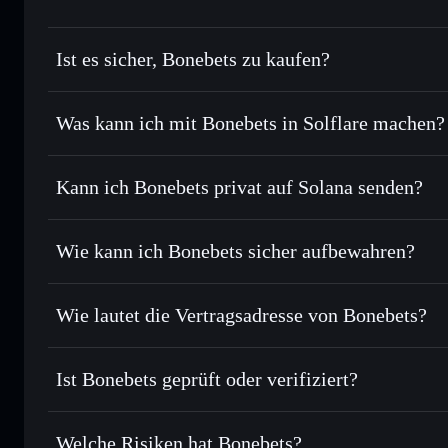
Ist es sicher, Bonebets zu kaufen?
Bonebets
nicht verifiziert
Was kann ich mit Bonebets in Solflare machen?
Bonebets
Solflare-Wallet
Kann ich Bonebets privat auf Solana senden?
Sofort tauschen
– handle BONEBETS gegen SOL, USDC ode
Order Routing zum bestmöglichen Kurs
Privacy Aggregato
Limit-Orders setzen
– automatisiere Trades zu deinem Z
Wie kann ich Bonebets sicher aufbewahren?
Durchschnittskosteneffekt nutzen
– Schritt für Schritt 
Bonebets
nic
Privat senden
– übertrage BONEBETS, ohne Wallets öffentli
Solflare
Privacy Aggregators
Wie lautet die Vertragsadresse von Bonebets?
In Echtzeit verfolgen
– überwache Kurs, Volumen, Marktk
Privacy Aggregator
Bonebets
Sicher verwahren
– halte BONEBETS in einer nicht verwah
6WHkbDD3tjJ9YTZYNfihTSAiVN79pLhJMnexQ2jfrw
Ist Bonebets geprüft oder verifiziert?
kontrollierst
Wallet
BONEBETS
Bonebets
derzeit nicht verifi
Welche Risiken hat Bonebets?