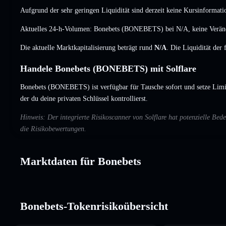
Aufgrund der sehr geringen Liquidität sind derzeit keine Kursinformati
Aktuelles 24-h-Volumen: Bonebets (BONEBETS) bei
N/A
,
keine Verä
Die aktuelle Marktkapitalisierung beträgt rund
N/A
. Die Liquidität der
Handele Bonebets (BONEBETS) mit Solflare
Bonebets (BONEBETS) ist verfügbar für Tausche sofort und setze Limi
der du deine privaten Schlüssel kontrollierst.
Hinweis: Der integrierte Risikoscanner von Solflare hat potenzielle B
die Risikobewertungen.
Marktdaten für Bonebets
Bonebets-Tokenrisikoübersicht