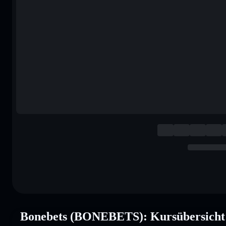
Bonebets (BONEBETS): Kursübersicht