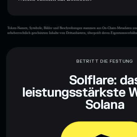
Hauptrisiken für Bonebets:
Token-Namen, Symbole, Bilder und Beschreibungen stammen aus On-Chain-Metadaten und Re
Bonebets
veränderbar
urheberrechtlich geschützten Inhalte von Drittanbietern, überprüft deren Eigentumsverhältn
Haftungsausschluss: Diese Informationen dienen ausschließli
dar. Recherchiere stets eigenständig. Daten bereitgestellt von 
BETRITT DIE FESTUNG
Solflare: da
leistungsstärkste W
Solana