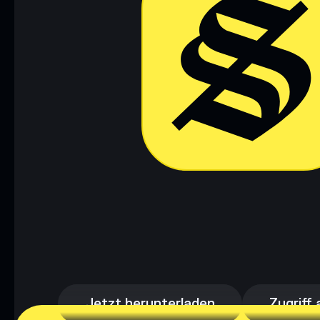
Jetzt herunterladen
Zugriff 
Jetzt herunterladen
Zugriff 