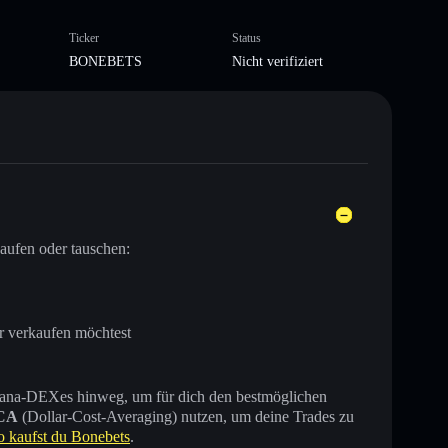
Ticker
Status
BONEBETS
Nicht verifiziert
aufen oder tauschen:
r verkaufen möchtest
 Solana-DEXes hinweg, um für dich den bestmöglichen
CA
(Dollar-Cost-Averaging) nutzen, um deine Trades zu
o kaufst du Bonebets
.