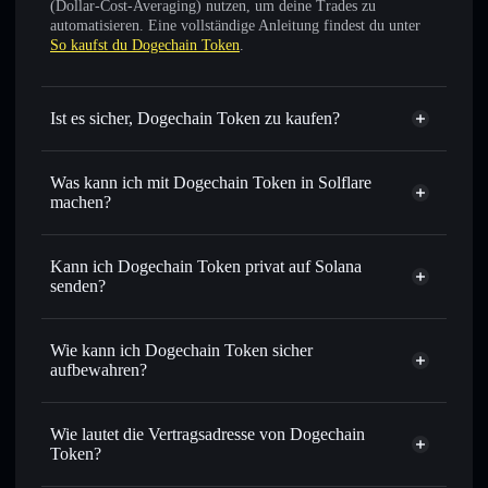
(Dollar-Cost-Averaging) nutzen, um deine Trades zu
automatisieren. Eine vollständige Anleitung findest du unter
So kaufst du Dogechain Token
.
Ist es sicher, Dogechain Token zu kaufen?
Dogechain Token
nicht
verifiziert
Was kann ich mit Dogechain Token in Solflare
machen?
Dogechain Token
Solflare-Wallet
Sofort tauschen
– handle DC gegen SOL, USDC oder
Kann ich Dogechain Token privat auf Solana
Tausende anderer Solana-Tokens mit intelligentem Order
senden?
Routing zum bestmöglichen Kurs
Privacy
Limit-Orders setzen
– automatisiere Trades zu deinem
Aggregator
Wie kann ich Dogechain Token sicher
Zielkurs für DC
aufbewahren?
Durchschnittskosteneffekt nutzen
– Schritt für Schritt
per Durchschnittskosteneffekt in DC einsteigen
Dogechain Token
nicht verwahrenden Wallet
Solflare
Privat senden
– übertrage DC, ohne Wallets öffentlich zu
Wie lautet die Vertragsadresse von Dogechain
verknüpfen, mithilfe des in Solflare integrierten Privacy
Token?
Aggregators
Solflare
Dogechain Token