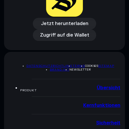
Jetzt herunterladen
Zugriff auf die Wallet
Jetzt herunterladen
Zugriff auf die Wallet
DATENSCHUTZRICHTLINIE
TERMS
COOKIES
SITEMAP
BRAND-KIT
NEWSLETTER
Übersicht
PRODUKT
Kernfunktionen
Sicherheit