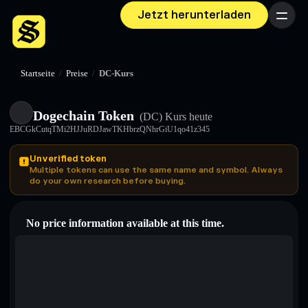
Jetzt herunterladen
Menü
Startseite
/
Preise
/
DC-Kurs
Dogechain Token
(DC)
Kurs heute
EBCGkCutqTMi2HJJuRDJawTKHbrzQNhrGiU1qo41z345
Unverified token
Multiple tokens can use the same name and symbol. Always
do your own research before buying.
No price information available at this time.