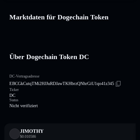
Marktdaten für Dogechain Token
Über Dogechain Token DC
DC-Vertragsadresse
EBCGkCutqTMi2HJJuRDJawTKHbrzQNhrGiU1qo41z345
Ticker
DC
Status
Nicht verifiziert
JIMOTHY
$
0.010586