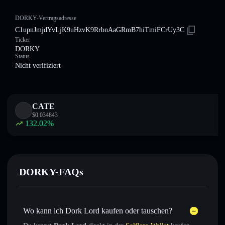
DORKY-Vertragsadresse
C1upnJmjdYvLjK9uHzvK9RrbnAaGRmB7hiTmiFCrUy3C
Ticker
DORKY
Status
Nicht verifiziert
CATE
$
0.034843
132.02
%
DORKY-FAQs
Wo kann ich Dork Lord kaufen oder tauschen?