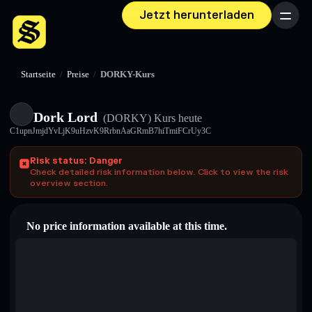
Jetzt herunterladen
Menü
Startseite
/
Preise
/
DORKY-Kurs
Dork Lord
(DORKY)
Kurs heute
C1upnJmjdYvLjK9uHzvK9RrbnAaGRmB7hiTmiFCrUy3C
Risk status: Danger
Check detailed risk information below. Click to view the risk
overview section.
No price information available at this time.