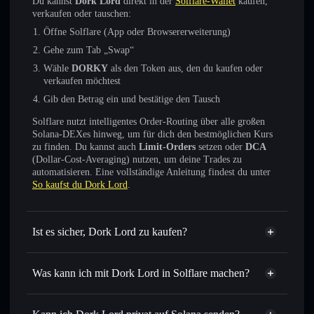
Du kannst
Dork Lord
direkt in der
Solflare-Wallet
kaufen,
verkaufen oder tauschen:
Öffne Solflare (App oder Browsererweiterung)
Gehe zum Tab „Swap“
Wähle
DORKY
als den Token aus, den du kaufen oder
verkaufen möchtest
Gib den Betrag ein und bestätige den Tausch
Solflare nutzt intelligentes Order-Routing über alle großen
Solana-DEXes hinweg, um für dich den bestmöglichen Kurs
zu finden. Du kannst auch
Limit-Orders
setzen oder
DCA
(Dollar-Cost-Averaging) nutzen, um deine Trades zu
automatisieren. Eine vollständige Anleitung findest du unter
So kaufst du Dork Lord
.
Ist es sicher, Dork Lord zu kaufen?
Dork Lord
nicht verifiziert
Was kann ich mit Dork Lord in Solflare machen?
Dork Lord
Solflare-Wallet
Sofort tauschen
– handle DORKY gegen SOL, USDC