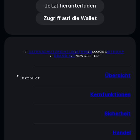
Zugriff auf die Wallet
Jetzt herunterladen
Zugriff auf die Wallet
DATENSCHUTZRICHTLINIE
TERMS
COOKIES
SITEMAP
BRAND-KIT
NEWSLETTER
Übersicht
PRODUKT
Kernfunktionen
Sicherheit
Handel