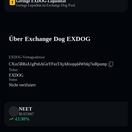
Geringe EXDOG-Liquidität
Geringe Liquidität im Exchange Dog-Pool.
Über Exchange Dog EXDOG
EXDOG-Vertragsadresse
CXsx5RRsA1gPn6AGnYFezTAjAKtojqd4Wfdq7ioRpump
Ticker
EXDOG
Status
Nicht verifiziert
NEET
$
0.023667
43.98
%