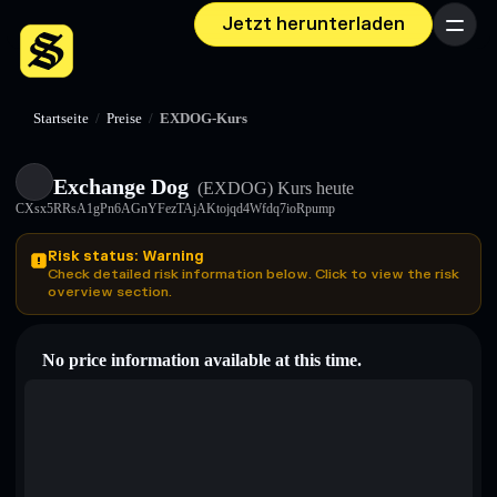
Jetzt herunterladen
Menü
Startseite
/
Preise
/
EXDOG-Kurs
Exchange Dog
(EXDOG)
Kurs heute
CXsx5RRsA1gPn6AGnYFezTAjAKtojqd4Wfdq7ioRpump
Risk status: Warning
Check detailed risk information below. Click to view the risk
overview section.
No price information available at this time.