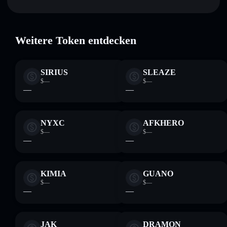
GNME MINING GAME
verifiziert
verwahrenden Wallet, in der du deine privaten Schlüssel
Solflare-Wallet
kontrollierst
GNME
Weitere Token entdecken
SIRIUS
SLEAZE
$—
$—
—
—
NYXC
AFKHERO
$—
$—
—
—
KIMIA
GUANO
$—
$—
—
—
JAK
DRAMON