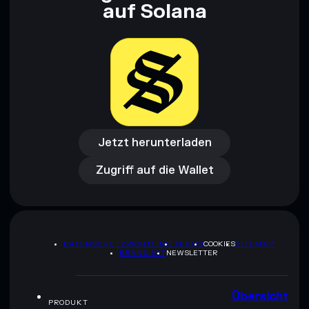
auf Solana
Jetzt herunterladen
Zugriff auf die Wallet
Jetzt herunterladen
Zugriff auf die Wallet
DATENSCHUTZRICHTLINIE
TERMS
COOKIES
SITEMAP
BRAND-KIT
NEWSLETTER
Übersicht
PRODUKT