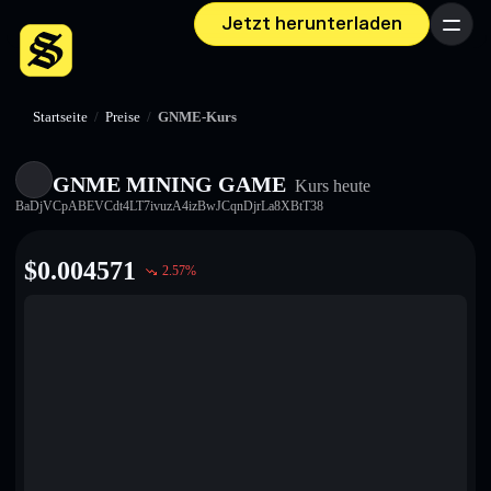
Jetzt herunterladen
Menü
Startseite
/
Preise
/
GNME-Kurs
GNME MINING GAME
Kurs heute
BaDjVCpABEVCdt4LT7ivuzA4izBwJCqnDjrLa8XBtT38
$
0.004571
2.57
%