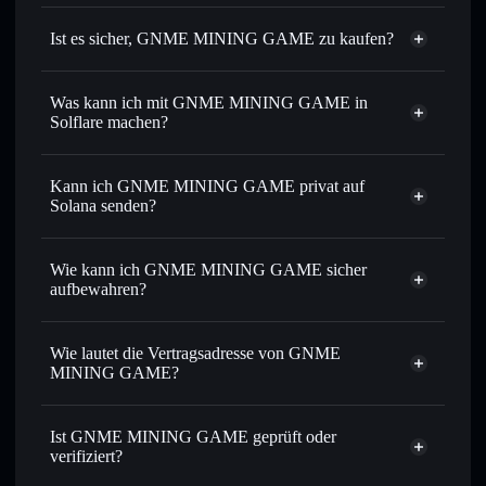
Ist es sicher, GNME MINING GAME zu kaufen?
GNME MINING GAME
verifizierter Token
Was kann ich mit GNME MINING GAME in
Solflare machen?
GNME MINING GAME
Solflare-Wallet
Kann ich GNME MINING GAME privat auf
Sofort tauschen
– handle GNME gegen SOL, USDC oder
Solana senden?
Tausende anderer Solana-Tokens mit intelligentem Order
Solflare-Wallet
Privacy
Routing zum bestmöglichen Kurs
Aggregator
GNME MINING
Wie kann ich GNME MINING GAME sicher
Limit-Orders setzen
– automatisiere Trades zu deinem
GAME
aufbewahren?
Zielkurs für GNME
Durchschnittskosteneffekt nutzen
– Schritt für Schritt
GNME MINING GAME
per Durchschnittskosteneffekt in GNME einsteigen
nicht verwahrenden Wallet
Solflare
Wie lautet die Vertragsadresse von GNME
Privat senden
– übertrage GNME, ohne Wallets öffentlich
MINING GAME?
zu verknüpfen, mithilfe des in Solflare integrierten Privacy
Aggregators
GNME MINING
GAME
In Echtzeit verfolgen
– überwache Kurs, Volumen,
Ist GNME MINING GAME geprüft oder
Privacy
BaDjVCpABEVCdt4LT7ivuzA4izBwJCqnDjrLa8XBtT38
Marktkapitalisierung und Liquidität von GNME
verifiziert?
Aggregator
Sicher verwahren
– halte GNME in einer nicht