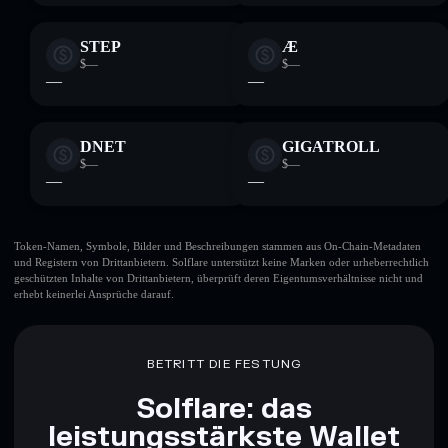
STEP
Æ
$—
$—
—
—
DNET
GIGATROLL
$—
$—
—
—
Token-Namen, Symbole, Bilder und Beschreibungen stammen aus On-Chain-Metadaten
und Registern von Drittanbietern. Solflare unterstützt keine Marken oder urheberrechtlich
geschützten Inhalte von Drittanbietern, überprüft deren Eigentumsverhältnisse nicht und
erhebt keinerlei Ansprüche darauf.
BETRITT DIE FESTUNG
Solflare: das
leistungsstärkste Wallet