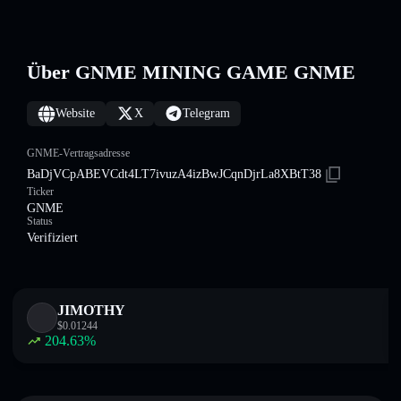
Über GNME MINING GAME GNME
Website
X
Telegram
GNME-Vertragsadresse
BaDjVCpABEVCdt4LT7ivuzA4izBwJCqnDjrLa8XBtT38
Ticker
GNME
Status
Verifiziert
JIMOTHY
$
0.01244
204.63
%