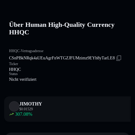
Über Human High-Quality Currency
HHQC
HHQC-Vertragsadresse
CSnPBkNRqk4aUEuAgrFnWTGZJFUMzimz9EYh8yTarLE8
Ticker
HHQC
Status
Nicht verifiziert
JIMOTHY
$
0.01529
307.08
%