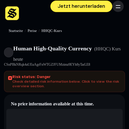
Jetzt herunterladen
Menü
Startseite
/
Preise
/
HHQC-Kurs
Human High-Quality Currency
(HHQC)
Kurs
heute
CSnPBkNRqk4aUEuAgrFnWTGZJFUMzimz9EYh8yTarLE8
Risk status: Danger
Check detailed risk information below. Click to view the risk
overview section.
No price information available at this time.