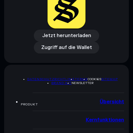
Jetzt herunterladen
Zugriff auf die Wallet
Jetzt herunterladen
Zugriff auf die Wallet
DATENSCHUTZRICHTLINIE
TERMS
COOKIES
SITEMAP
BRAND-KIT
NEWSLETTER
Übersicht
PRODUKT
Kernfunktionen