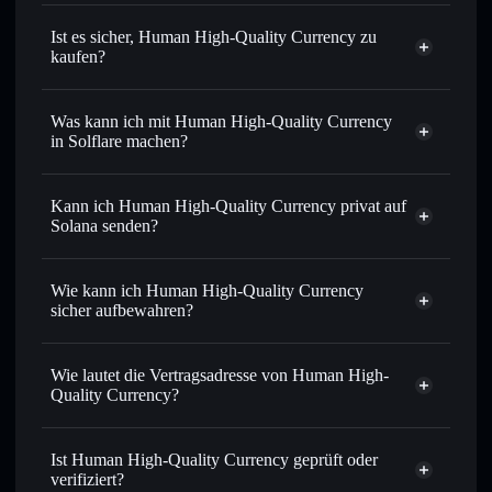
Ist es sicher, Human High-Quality Currency zu
kaufen?
Human High-Quality Currency
nicht verifiziert
Was kann ich mit Human High-Quality Currency
in Solflare machen?
Human High-Quality Currency
Solflare-Wallet
Kann ich Human High-Quality Currency privat auf
Sofort tauschen
– handle HHQC gegen SOL, USDC oder
Solana senden?
Tausende anderer Solana-Tokens mit intelligentem Order
Privacy
Routing zum bestmöglichen Kurs
Aggregator
Wie kann ich Human High-Quality Currency
Limit-Orders setzen
– automatisiere Trades zu deinem
sicher aufbewahren?
Zielkurs für HHQC
Durchschnittskosteneffekt nutzen
– Schritt für Schritt
Human High-Quality Currency
per Durchschnittskosteneffekt in HHQC einsteigen
nicht verwahrenden Wallet
Wie lautet die Vertragsadresse von Human High-
Solflare
Privat senden
– übertrage HHQC, ohne Wallets öffentlich
Quality Currency?
zu verknüpfen, mithilfe des in Solflare integrierten Privacy
Solflare
Aggregators
Human High-
Human High-Quality Currency
Quality Currency
In Echtzeit verfolgen
– überwache Kurs, Volumen,
Ist Human High-Quality Currency geprüft oder
CSnPBkNRqk4aUEuAgrFnWTGZJFUMzimz9EYh8yTarLE8
Marktkapitalisierung und Liquidität von HHQC
verifiziert?
Privacy Aggregator