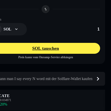
n
SOL
SOL tauschen
Preis kann vom Onramp-Service abhängen
ann man I say every N word mit der Solflare-Wallet kaufen
CATE
0.034971
.20
%