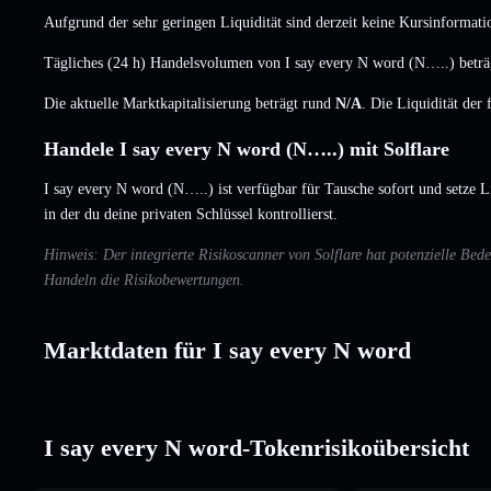
Aufgrund der sehr geringen Liquidität sind derzeit keine Kursinformati
Tägliches (24 h) Handelsvolumen von I say every N word (N…..) betr
Die aktuelle Marktkapitalisierung beträgt rund
N/A
. Die Liquidität der
Handele I say every N word (N…..) mit Solflare
I say every N word (N…..) ist verfügbar für Tausche sofort und setze L
in der du deine privaten Schlüssel kontrollierst.
Hinweis: Der integrierte Risikoscanner von Solflare hat potenzielle Be
Handeln die Risikobewertungen.
Marktdaten für I say every N word
I say every N word-Tokenrisikoübersicht