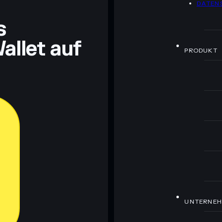
DATEN
ch Bildungszwecken und stellen keine Finanzberatung
rugcheck.xyz.
s
allet auf
PRODUKT
UNTERNE