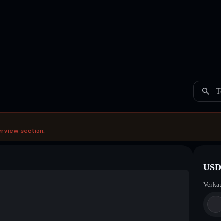
T
erview section.
USD
Verka