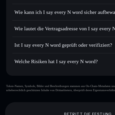
Routing zum bestmöglichen Kurs
Privacy Aggregato
Limit-Orders setzen
– automatisiere Trades zu deinem Zie
Wie kann ich I say every N word sicher aufbew
Durchschnittskosteneffekt nutzen
– Schritt für Schritt p
I say every N word
Privat senden
– übertrage N….., ohne Wallets öffentlich zu 
Solflare
Aggregators
Wie lautet die Vertragsadresse von I say every 
In Echtzeit verfolgen
– überwache Kurs, Volumen, Marktka
Privacy Aggre
I say every N word
Sicher verwahren
– halte N….. in einer nicht verwahrenden
5eHd6ZS1oNwkCp7mRDADMmsXkdFd3AEA7y17BiA
Ist I say every N word geprüft oder verifiziert?
Wallet
N…..
I say every N word
derzeit n
Welche Risiken hat I say every N word?
Hauptrisiken für I say every N word:
Token-Namen, Symbole, Bilder und Beschreibungen stammen aus On-Chain-Metadaten und Re
I say every N word
urheberrechtlich geschützten Inhalte von Drittanbietern, überprüft deren Eigentumsverhältn
I say every N word
begrenzte Liquidität
every N word
BETRITT DIE FESTUNG