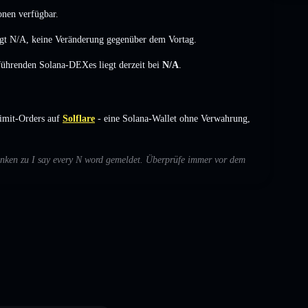
onen verfügbar.
ägt
N/A
,
keine Veränderung
gegenüber dem Vortag.
 führenden Solana-DEXes liegt derzeit bei
N/A
.
imit-Orders auf
Solflare
- eine Solana-Wallet ohne Verwahrung,
denken zu I say every N word gemeldet. Überprüfe immer vor dem