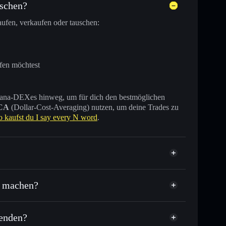
uschen?
ufen, verkaufen oder tauschen:
fen möchtest
 Solana-DEXes hinweg, um für dich den bestmöglichen
CA
(Dollar-Cost-Averaging) nutzen, um deine Trades zu
o kaufst du I say every N word
.
ifiziert
e machen?
senden?
sende anderer Solana-Tokens mit intelligentem Order