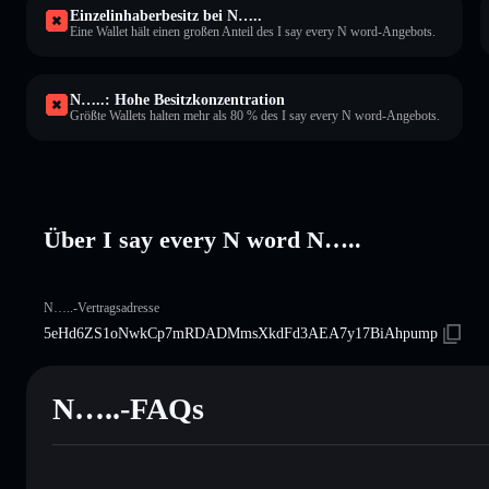
Einzelinhaberbesitz bei N…..
Eine Wallet hält einen großen Anteil des I say every N word-Angebots.
N…..: Hohe Besitzkonzentration
Größte Wallets halten mehr als 80 % des I say every N word-Angebots.
Über I say every N word N…..
N…..-Vertragsadresse
5eHd6ZS1oNwkCp7mRDADMmsXkdFd3AEA7y17BiAhpump
N…..-FAQs