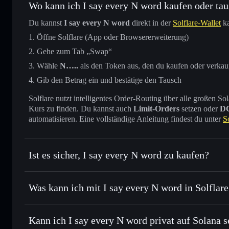
Wo kann ich I say every N word kaufen oder ta
Du kannst
I say every N word
direkt in der
Solflare-Wallet
ka
Öffne Solflare (App oder Browsererweiterung)
Gehe zum Tab „Swap“
Wähle
N…..
als den Token aus, den du kaufen oder verkau
Gib den Betrag ein und bestätige den Tausch
Solflare nutzt intelligentes Order-Routing über alle großen
Kurs zu finden. Du kannst auch
Limit-Orders
setzen oder
D
automatisieren. Eine vollständige Anleitung findest du unter
S
Ist es sicher, I say every N word zu kaufen?
I say every N word
nicht ver
Was kann ich mit I say every N word in Solflar
I say every N word
Solflare-Wallet
Kann ich I say every N word privat auf Solana 
Sofort tauschen
– handle N….. gegen SOL, USDC oder Tau