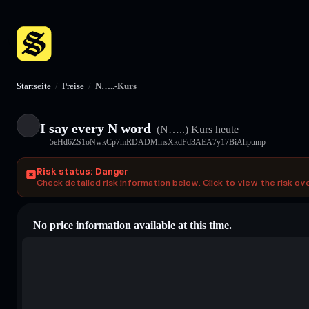
Startseite
/
Preise
/
N…..-Kurs
I say every N word
(N…..)
Kurs heute
5eHd6ZS1oNwkCp7mRDADMmsXkdFd3AEA7y17BiAhpump
Risk status: Danger
Check detailed risk information below. Click to view the risk ov
No price information available at this time.