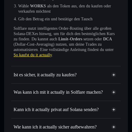
Wähle
WORKS
als den Token aus, den du kaufen oder
verkaufen möchtest
Gib den Betrag ein und bestätige den Tausch
Solflare nutzt intelligentes Order-Routing über alle großen
Solana-DEXes hinweg, um für dich den bestmöglichen Kurs
zu finden. Du kannst auch
Limit-Orders
setzen oder
DCA
(Dollar-Cost-Averaging) nutzen, um deine Trades zu
automatisieren. Eine vollständige Anleitung findest du unter
So kaufst du it actually
.
Ist es sicher, it actually zu kaufen?
it actually
nicht verifiziert
Was kann ich mit it actually in Solflare machen?
it actually
Solflare-Wallet
Sofort tauschen
– handle WORKS gegen SOL, USDC
Kann ich it actually privat auf Solana senden?
oder Tausende anderer Solana-Tokens mit intelligentem
Privacy
Order Routing zum bestmöglichen Kurs
Aggregator
Wie kann ich it actually sicher aufbewahren?
Limit-Orders setzen
– automatisiere Trades zu deinem