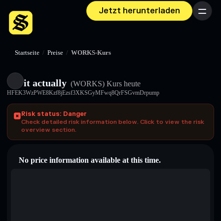
Jetzt herunterladen
Menü
Startseite
/
Preise
/
WORKS-Kurs
it actually
(WORKS)
Kurs heute
HFEK3WzPWE8Kzf8jEzsf3XKSGyMFwq8QrFSGvmDrpump
Risk status: Danger
Check detailed risk information below. Click to view the risk
overview section.
No price information available at this time.