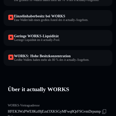
Die größten 10 Wallets halten mehr als 70 % des it actually-Angebots.
Einzelinhaberbesitz bei WORKS
Eine Wallet hält einen großen Anteil des it actually-Angebots.
Geringe WORKS-Liquidität
Geringe Liquidität im it actually-Pool.
WORKS: Hohe Besitzkonzentration
Größte Wallets halten mehr als 80 % des it actually-Angebots.
Über it actually WORKS
WORKS-Vertragsadresse
HFEK3WzPWE8Kzf8jEzsf3XKSGyMFwq8QrFSGvmDrpump