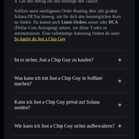
Gib den Betrag ein und bestätige den Tausch
Solflare nutzt intelligentes Order-Routing über alle großen
Solana-DEXes hinweg, um für dich den bestmöglichen Kurs
zu finden. Du kannst auch
Limit-Orders
setzen oder
DCA
(Dollar-Cost-Averaging) nutzen, um deine Trades zu
automatisieren. Eine vollständige Anleitung findest du unter
So kaufst du Just a Chip Guy
.
Ist es sicher, Just a Chip Guy zu kaufen?
Just a Chip Guy
nicht
verifiziert
Was kann ich mit Just a Chip Guy in Solflare
machen?
Just a Chip Guy
Solflare-Wallet
Sofort tauschen
– handle CHIPGUY gegen SOL, USDC
Kann ich Just a Chip Guy privat auf Solana
oder Tausende anderer Solana-Tokens mit intelligentem
senden?
Order Routing zum bestmöglichen Kurs
Privacy
Limit-Orders setzen
– automatisiere Trades zu deinem
Aggregator
Wie kann ich Just a Chip Guy sicher aufbewahren?
Zielkurs für CHIPGUY
Durchschnittskosteneffekt nutzen
– Schritt für Schritt
Just a Chip Guy