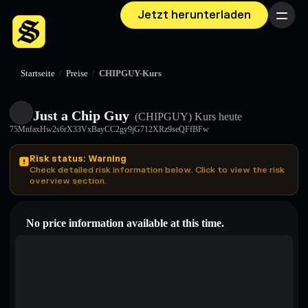
Jetzt herunterladen
Menü
Startseite
/
Preise
/
CHIPGUY-Kurs
Just a Chip Guy
(CHIPGUY)
Kurs heute
75MnfaxHw2s6rX33VxBayCC2gy9jG712XRz9seQFfBFw
Risk status: Warning
Check detailed risk information below. Click to view the risk
overview section.
No price information available at this time.