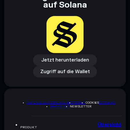
auf Solana
Jetzt herunterladen
Zugriff auf die Wallet
Jetzt herunterladen
Zugriff auf die Wallet
DATENSCHUTZRICHTLINIE
TERMS
COOKIES
SITEMAP
BRAND-KIT
NEWSLETTER
Übersicht
PRODUKT