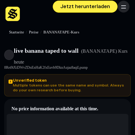
Jetzt herunterladen
Menü
Startseite
/
Preise
/
BANANATAPE-Kurs
live banana taped to wall
(BANANATAPE)
Kurs
heute
8Rei9iXiDWvZDnEnHaK2fxEuvb9DknAujaz8aqiLpump
Unverified token
Multiple tokens can use the same name and symbol. Always
do your own research before buying.
No price information available at this time.