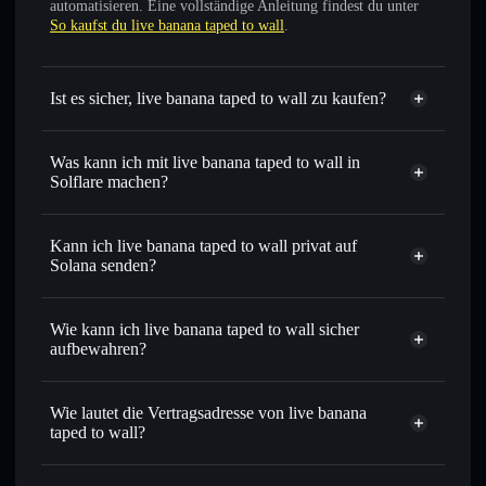
automatisieren. Eine vollständige Anleitung findest du unter
So kaufst du live banana taped to wall
.
Ist es sicher, live banana taped to wall zu kaufen?
live banana taped to wall
nicht verifiziert
Was kann ich mit live banana taped to wall in
Solflare machen?
live banana taped to wall
Solflare-Wallet
Kann ich live banana taped to wall privat auf
Sofort tauschen
– handle BANANATAPE gegen SOL,
Solana senden?
USDC oder Tausende anderer Solana-Tokens mit
Privacy
intelligentem Order Routing zum bestmöglichen Kurs
Aggregator
Wie kann ich live banana taped to wall sicher
Limit-Orders setzen
– automatisiere Trades zu deinem
aufbewahren?
Zielkurs für BANANATAPE
Durchschnittskosteneffekt nutzen
– Schritt für Schritt
live banana taped to wall
per Durchschnittskosteneffekt in BANANATAPE einsteigen
nicht verwahrenden Wallet
Solflare
Wie lautet die Vertragsadresse von live banana
Privat senden
– übertrage BANANATAPE, ohne Wallets
taped to wall?
öffentlich zu verknüpfen, mithilfe des in Solflare
Solflare
integrierten Privacy Aggregators
live banana taped
live banana taped to wall
to wall