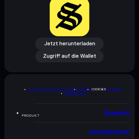
Jetzt herunterladen
Zugriff auf die Wallet
Jetzt herunterladen
Zugriff auf die Wallet
DATENSCHUTZRICHTLINIE
TERMS
COOKIES
SITEMAP
BRAND-KIT
Übersicht
PRODUKT
Kernfunktionen