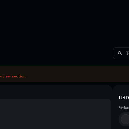
T
erview section.
USD
Verka