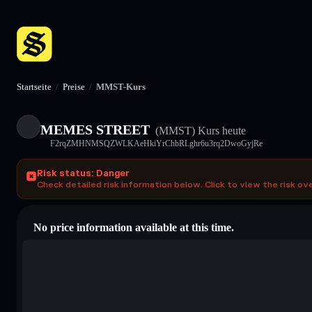
Startseite
/
Preise
/
MMST-Kurs
MEMES STREET
(MMST)
Kurs heute
F2rqZMHNMSQZWLKAeHkiYrChbRLghr6u3rq2DwoGyjRe
Risk status: Danger
Check detailed risk information below. Click to view the risk ov
No price information available at this time.