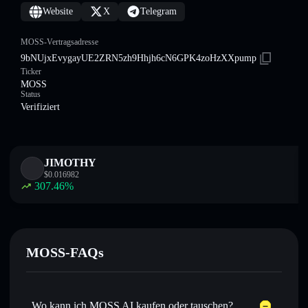
Website
X
Telegram
MOSS-Vertragsadresse
9bNUjxEvygayUE2ZRN5zh9Hhjh6cN6GPK4zoHzXXpump
Ticker
MOSS
Status
Verifiziert
JIMOTHY
$
0.016982
307.46
%
MOSS-FAQs
Wo kann ich MOSS AI kaufen oder tauschen?