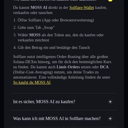
Du kannst
MOSS AI
direkt in der
Solflare-Wallet
kaufen,
verkaufen oder tauschen:
Öffne Solflare (App oder Browsererweiterung)
Gehe zum Tab „Swap“
Wähle
MOSS
als den Token aus, den du kaufen oder
verkaufen möchtest
Gib den Betrag ein und bestätige den Tausch
Solflare nutzt intelligentes Order-Routing über alle großen
Solana-DEXes hinweg, um für dich den bestmöglichen Kurs
zu finden. Du kannst auch
Limit-Orders
setzen oder
DCA
(Dollar-Cost-Averaging) nutzen, um deine Trades zu
automatisieren. Eine vollständige Anleitung findest du unter
So kaufst du MOSS AI
.
Ist es sicher, MOSS AI zu kaufen?
MOSS AI
verifizierter Token
Was kann ich mit MOSS AI in Solflare machen?
MOSS AI
Solflare-Wallet