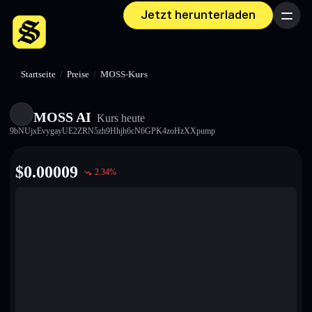
Jetzt herunterladen
Menü
Startseite
/
Preise
/
MOSS-Kurs
MOSS AI
Kurs heute
9bNUjxEvygayUE2ZRN5zh9Hhjh6cN6GPK4zoHzXXpump
$
0.00009
2.34
%