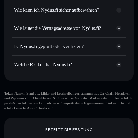
Privacy
Order Routing zum bestmöglichen Kurs
Aggregator
Wie kann ich Nydus.fi sicher aufbewahren?
Limit-Orders setzen
– automatisiere Trades zu deinem
Zielkurs für NYDUS
Nydus.fi
nicht
Durchschnittskosteneffekt nutzen
– Schritt für Schritt
verwahrenden Wallet
Solflare
Wie lautet die Vertragsadresse von Nydus.fi?
per Durchschnittskosteneffekt in NYDUS einsteigen
Privat senden
– übertrage NYDUS, ohne Wallets
Nydus.fi
öffentlich zu verknüpfen, mithilfe des in Solflare
3mdh2aD2N7a9nQujaiDE55VDaxqiamdr7kaqyUorbKYu
Solflare
Ist Nydus.fi geprüft oder verifiziert?
integrierten Privacy Aggregators
Nydus.fi
Privacy Aggregator
Nydus.fi
derzeit nicht
In Echtzeit verfolgen
– überwache Kurs, Volumen,
Solflare-Wallet
verifiziert
Marktkapitalisierung und Liquidität von NYDUS
Welche Risiken hat Nydus.fi?
NYDUS
Sicher verwahren
– halte NYDUS in einer nicht
verwahrenden Wallet, in der du deine privaten Schlüssel
Hauptrisiken für Nydus.fi:
kontrollierst
Nydus.fi
Token-Namen, Symbole, Bilder und Beschreibungen stammen aus On-Chain-Metadaten
und Registern von Drittanbietern. Solflare unterstützt keine Marken oder urheberrechtlich
veränderbar
geschützten Inhalte von Drittanbietern, überprüft deren Eigentumsverhältnisse nicht und
erhebt keinerlei Ansprüche darauf.
Haftungsausschluss: Diese Informationen dienen
ausschließlich Bildungszwecken und stellen keine
BETRITT DIE FESTUNG
Finanzberatung dar. Recherchiere stets eigenständig. Daten
bereitgestellt von rugcheck.xyz.