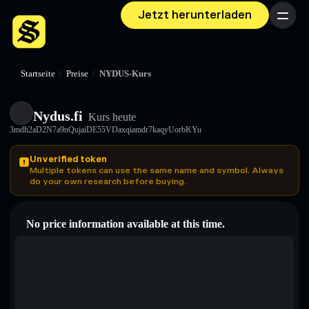
Jetzt herunterladen
Menü
Startseite
/
Preise
/
NYDUS-Kurs
Nydus.fi
Kurs heute
3mdh2aD2N7a9nQujaiDE55VDaxqiamdr7kaqyUorbKYu
Unverified token
Multiple tokens can use the same name and symbol. Always
do your own research before buying.
No price information available at this time.