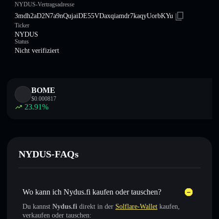
NYDUS-Vertragsadresse
3mdh2aD2N7a9nQujaiDE55VDaxqiamdr7kaqyUorbKYu
Ticker
NYDUS
Status
Nicht verifiziert
BOME
$
0.000817
23.91
%
NYDUS-FAQs
Wo kann ich Nydus.fi kaufen oder tauschen?
Du kannst
Nydus.fi
direkt in der
Solflare-Wallet
kaufen,
verkaufen oder tauschen: