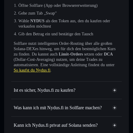
Öffne Solflare (App oder Browsererweiterung)
Gehe zum Tab „Swap“
Wähle
NYDUS
als den Token aus, den du kaufen oder
verkaufen möchtest
Gib den Betrag ein und bestätige den Tausch
Solflare nutzt intelligentes Order-Routing über alle großen
Solana-DEXes hinweg, um für dich den bestmöglichen Kurs
zu finden. Du kannst auch
Limit-Orders
setzen oder
DCA
(Dollar-Cost-Averaging) nutzen, um deine Trades zu
automatisieren. Eine vollständige Anleitung findest du unter
So kaufst du Nydus.fi
.
Ist es sicher, Nydus.fi zu kaufen?
Nydus.fi
nicht verifiziert
Was kann ich mit Nydus.fi in Solflare machen?
Nydus.fi
Solflare-Wallet
Sofort tauschen
– handle NYDUS gegen SOL, USDC
Kann ich Nydus.fi privat auf Solana senden?
oder Tausende anderer Solana-Tokens mit intelligentem