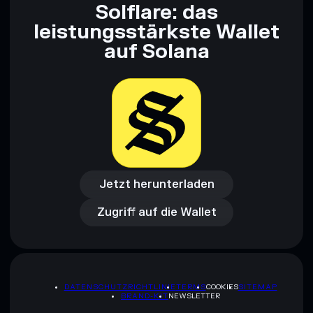
Solflare: das
leistungsstärkste Wallet
auf Solana
Jetzt herunterladen
Zugriff auf die Wallet
Jetzt herunterladen
Zugriff auf die Wallet
DATENSCHUTZRICHTLINIE
TERMS
COOKIES
SITEMAP
BRAND-KIT
NEWSLETTER