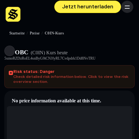
Jetzt herunterladen
Menü
Startseite
/
Preise
/
C0IN-Kurs
OBC
(C0IN)
Kurs heute
5xmoRZDzRoEL4snByG9iCNJfyRL7Cvdpdrk1Dd8NvTRU
Risk status: Danger
Check detailed risk information below. Click to view the risk
overview section.
No price information available at this time.