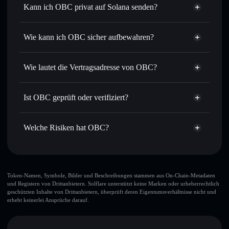
Sofort tauschen
– handle C0IN gegen SOL, USDC oder
Kann ich OBC privat auf Solana senden?
Tausende anderer Solana-Tokens mit intelligentem Order
Privacy
Routing zum bestmöglichen Kurs
Aggregator
Wie kann ich OBC sicher aufbewahren?
Limit-Orders setzen
– automatisiere Trades zu deinem
Zielkurs für C0IN
OBC
nicht
Durchschnittskosteneffekt nutzen
– Schritt für Schritt
verwahrenden Wallet
Solflare
Wie lautet die Vertragsadresse von OBC?
per Durchschnittskosteneffekt in C0IN einsteigen
Privat senden
– übertrage C0IN, ohne Wallets öffentlich
OBC
zu verknüpfen, mithilfe des in Solflare integrierten Privacy
5xmoRZDzRoEL4snByG9iCNJfyRL7Cvdpdrk1Dd8NvTRU
Solflare
Ist OBC geprüft oder verifiziert?
Aggregators
OBC
Privacy Aggregator
OBC
derzeit nicht
In Echtzeit verfolgen
– überwache Kurs, Volumen,
Solflare-Wallet
C0IN
verifiziert
Marktkapitalisierung und Liquidität von C0IN
Welche Risiken hat OBC?
Sicher verwahren
– halte C0IN in einer nicht
verwahrenden Wallet, in der du deine privaten Schlüssel
Hauptrisiken für OBC:
kontrollierst
OBC
Token-Namen, Symbole, Bilder und Beschreibungen stammen aus On-Chain-Metadaten
und Registern von Drittanbietern. Solflare unterstützt keine Marken oder urheberrechtlich
geprägt
geschützten Inhalte von Drittanbietern, überprüft deren Eigentumsverhältnisse nicht und
großer Teil der Liquidität ist
erhebt keinerlei Ansprüche darauf.
freigeschaltet
OBC
OBC
begrenzte Liquidität
wenige LP-