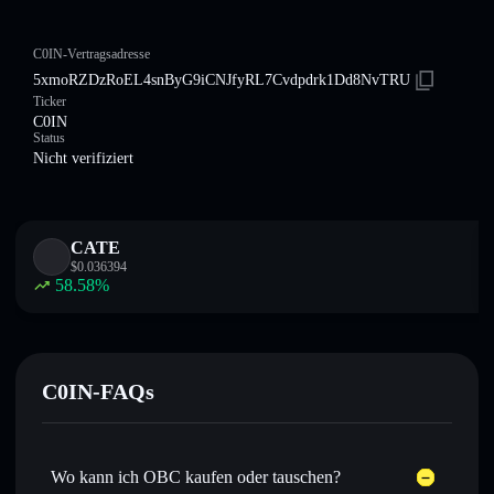
C0IN-Vertragsadresse
5xmoRZDzRoEL4snByG9iCNJfyRL7Cvdpdrk1Dd8NvTRU
Ticker
C0IN
Status
Nicht verifiziert
CATE
$
0.036394
58.58
%
C0IN-FAQs
Wo kann ich OBC kaufen oder tauschen?