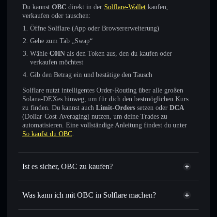
Du kannst
OBC
direkt in der
Solflare-Wallet
kaufen,
verkaufen oder tauschen:
Öffne Solflare (App oder Browsererweiterung)
Gehe zum Tab „Swap“
Wähle
C0IN
als den Token aus, den du kaufen oder
verkaufen möchtest
Gib den Betrag ein und bestätige den Tausch
Solflare nutzt intelligentes Order-Routing über alle großen
Solana-DEXes hinweg, um für dich den bestmöglichen Kurs
zu finden. Du kannst auch
Limit-Orders
setzen oder
DCA
(Dollar-Cost-Averaging) nutzen, um deine Trades zu
automatisieren. Eine vollständige Anleitung findest du unter
So kaufst du OBC
.
Ist es sicher, OBC zu kaufen?
OBC
nicht verifiziert
Was kann ich mit OBC in Solflare machen?
OBC
Solflare-Wallet