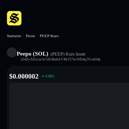
Startseite
/
Preise
/
PEEP-Kurs
Peepo (SOL)
(PEEP)
Kurs heute
n54ZwXEcLnc3o7zK48nhrLV4KTU5wWD4iq7Gvdt5tik
$
0.000002
0.98
%