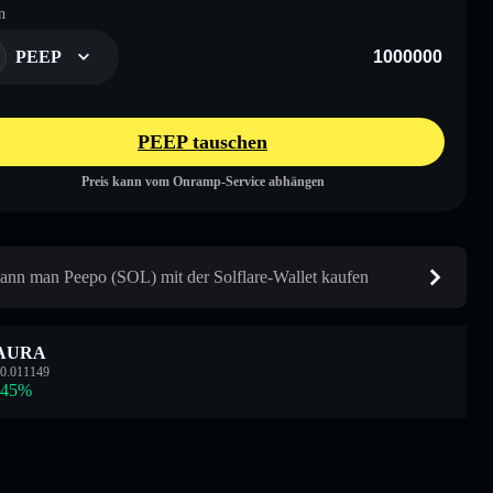
n
PEEP
PEEP tauschen
Preis kann vom Onramp-Service abhängen
ann man Peepo (SOL) mit der Solflare-Wallet kaufen
AURA
0.011149
.45
%