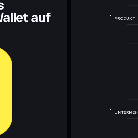
s
allet auf
PRODUKT
UNTERNE