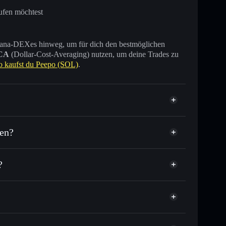
ufen möchtest
 Solana-DEXes hinweg, um für dich den bestmöglichen
CA
(Dollar-Cost-Averaging) nutzen, um deine Trades zu
o kaufst du Peepo (SOL)
.
hen?
?
sende anderer Solana-Tokens mit intelligentem Order
tor
Peepo (SOL)
lkurs für PEEP
er Durchschnittskosteneffekt in PEEP einsteigen
nicht verwahrenden Wallet
Solflare
verknüpfen, mithilfe des in Solflare integrierten Privacy