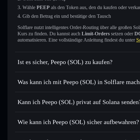
Wähle
PEEP
als den Token aus, den du kaufen oder verka
Gib den Betrag ein und bestätige den Tausch
Solflare nutzt intelligentes Order-Routing über alle großen
Kurs zu finden. Du kannst auch
Limit-Orders
setzen oder
D
automatisieren. Eine vollständige Anleitung findest du unter
S
Ist es sicher, Peepo (SOL) zu kaufen?
Peepo (SOL)
verifizierter Token
Was kann ich mit Peepo (SOL) in Solflare mac
Peepo (SOL)
Solflare-Wallet
Kann ich Peepo (SOL) privat auf Solana senden
Sofort tauschen
– handle PEEP gegen SOL, USDC oder Tau
Routing zum bestmöglichen Kurs
Solflare-Wallet
Privacy Aggrega
Limit-Orders setzen
– automatisiere Trades zu deinem Zie
Wie kann ich Peepo (SOL) sicher aufbewahren?
Durchschnittskosteneffekt nutzen
– Schritt für Schritt p
Peepo (SOL)
Privat senden
– übertrage PEEP, ohne Wallets öffentlich zu 
Aggregators