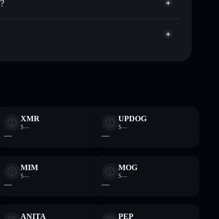
)?
pitalisierung und Liquidität von PEEP
gator
 Wallet, in der du deine privaten Schlüssel kontrollierst
Solflare-Wallet
XMR
UPDOG
$—
$—
—
—
MIM
MOG
$—
$—
—
—
ANITA
PEP