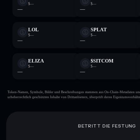
$—
$—
—
—
LOL
SPLAT
$—
$—
—
—
ELIZA
$SITCOM
$—
$—
—
—
Token-Namen, Symbole, Bilder und Beschreibungen stammen aus On-Chain-Metadaten und Re
urheberrechtlich geschützten Inhalte von Drittanbietern, überprüft deren Eigentumsverhältn
BETRITT DIE FESTUNG