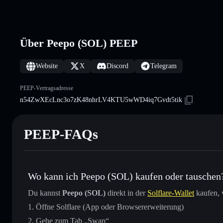
Über Peepo (SOL) PEEP
Website
X
Discord
Telegram
PEEP-Vertragsadresse
n54ZwXEcLnc3o7zK48nhrLV4KTU5wWD4iq7Gvdt5tik
PEEP-FAQs
Wo kann ich Peepo (SOL) kaufen oder tauschen
Du kannst
Peepo (SOL)
direkt in der
Solflare-Wallet
kaufen, 
Öffne Solflare (App oder Browsererweiterung)
Gehe zum Tab „Swap“