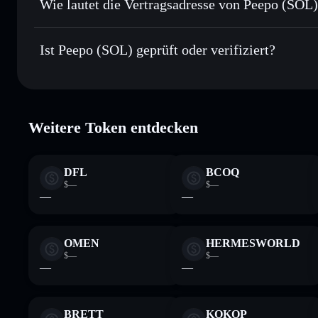
Wie lautet die Vertragsadresse von Peepo (SOL
In Echtzeit verfolgen
– überwache Kurs, Volumen, Marktka
Privacy Aggre
Peepo (SOL)
Sicher verwahren
– halte PEEP in einer nicht verwahrenden
n54ZwXEcLnc3o7zK48nhrLV4KTU5wWD4iq7Gvdt5tik
Ist Peepo (SOL) geprüft oder verifiziert?
PEEP
Peepo (SOL)
verifiziert
Weitere Token entdecken
DFL
BCOQ
$—
$—
—
—
OMEN
HERMESWORLD
$—
$—
—
—
BRETT
KOKOP