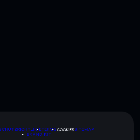
SCHUTZRICHTLINIE
TERMS
SITEMAP
COOKIES
BRAND-KIT