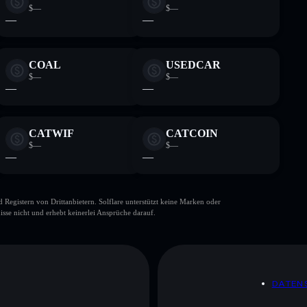
$—
$—
—
—
COAL
USEDCAR
$—
$—
—
—
CATWIF
CATCOIN
$—
$—
—
—
gistern von Drittanbietern. Solflare unterstützt keine Marken oder
isse nicht und erhebt keinerlei Ansprüche darauf.
DATEN