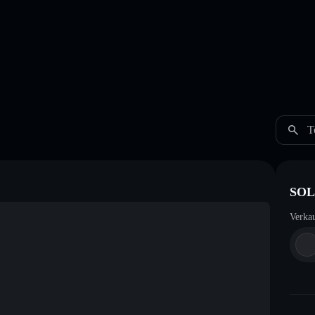
T
SOL 
Verka