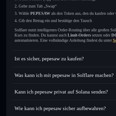
Gehe zum Tab „Swap“
Wähle
PEPESAW
als den Token aus, den du kaufen oder 
Gib den Betrag ein und bestätige den Tausch
Solflare nutzt intelligentes Order-Routing über alle großen
Kurs zu finden. Du kannst auch
Limit-Orders
setzen oder
D
automatisieren. Eine vollständige Anleitung findest du unter
S
Ist es sicher, pepesaw zu kaufen?
pepesaw
nicht verifiziert
Was kann ich mit pepesaw in Solflare machen?
pepesaw
Solflare-Wallet
Kann ich pepesaw privat auf Solana senden?
Sofort tauschen
– handle PEPESAW gegen SOL, USDC oder
Order Routing zum bestmöglichen Kurs
Privacy Aggregato
Limit-Orders setzen
– automatisiere Trades zu deinem Z
Wie kann ich pepesaw sicher aufbewahren?
Durchschnittskosteneffekt nutzen
– Schritt für Schritt 