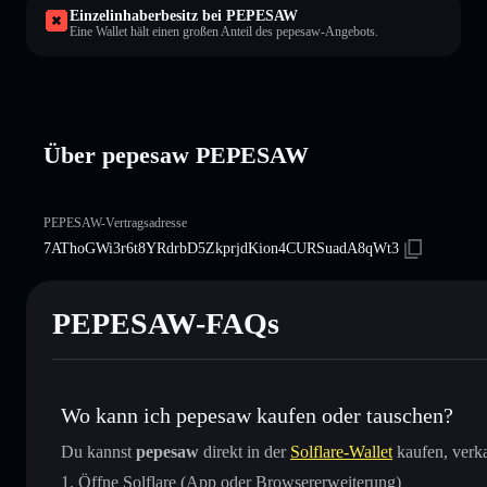
Einzelinhaberbesitz bei PEPESAW
Eine Wallet hält einen großen Anteil des pepesaw-Angebots.
Über pepesaw PEPESAW
PEPESAW-Vertragsadresse
7AThoGWi3r6t8YRdrbD5ZkprjdKion4CURSuadA8qWt3
PEPESAW-FAQs
Wo kann ich pepesaw kaufen oder tauschen?
Du kannst
pepesaw
direkt in der
Solflare-Wallet
kaufen, verka
Öffne Solflare (App oder Browsererweiterung)