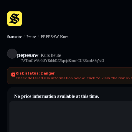
Startseite
/
Preise
/
PEPESAW-Kurs
pepesaw
Kurs heute
7AThoGWi3r6t8YRdrbD5ZkprjdKion4CURSuadA8qWt3
Risk status: Danger
Check detailed risk information below. Click to view the risk ov
No price information available at this time.