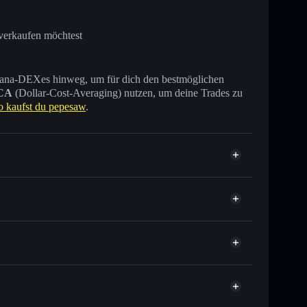
verkaufen möchtest
 Solana-DEXes hinweg, um für dich den bestmöglichen
CA
(Dollar-Cost-Averaging) nutzen, um deine Trades zu
o kaufst du pepesaw
.
 Tausende anderer Solana-Tokens mit intelligentem
r
ielkurs für PEPESAW
per Durchschnittskosteneffekt in PEPESAW einsteigen