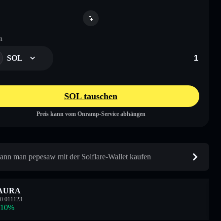
n
SOL
SOL tauschen
Preis kann vom Onramp-Service abhängen
ann man pepesaw mit der Solflare-Wallet kaufen
AURA
0.011123
.10
%