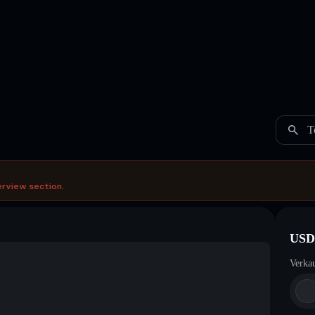
T
erview section.
USD
Verka