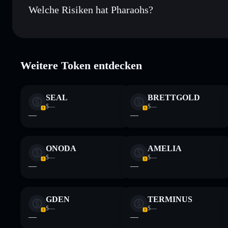
Welche Risiken hat Pharaohs?
Hauptrisiken für Pharaohs:
Weitere Token entdecken
Haftungsausschluss: Diese Informationen dienen ausschließli
dar. Recherchiere stets eigenständig. Daten bereitgestellt von 
SEAL
BRETTGOLD
$—
$—
—
—
ONODA
AMELIA
$—
$—
—
—
GDEN
TERMINUS
$—
$—
—
—