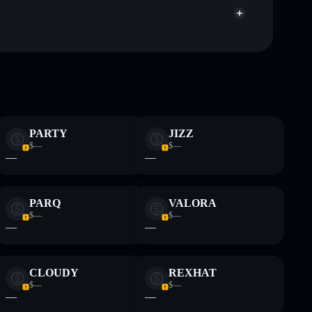
ch Bildungszwecken und stellen keine Finanzberatung
rugcheck.xyz.
PARTY
JIZZ
$—
$—
—
—
PARQ
VALORA
$—
$—
—
—
CLOUDY
REXHAT
$—
$—
—
—