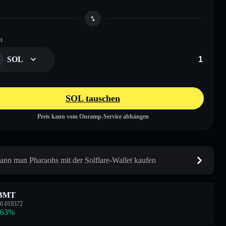
n
SOL
SOL tauschen
Preis kann vom Onramp-Service abhängen
ann man Pharaohs mit der Solflare-Wallet kaufen
BMT
0.019372
.63
%