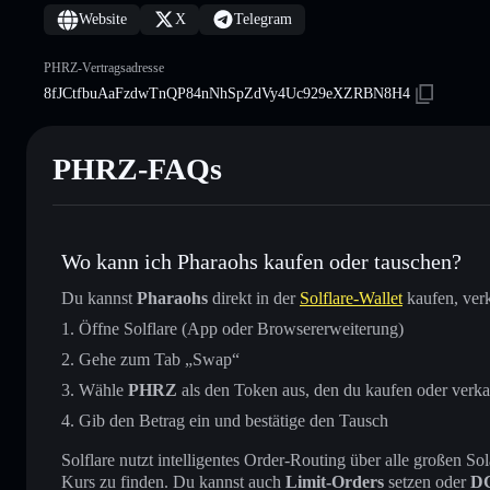
Website
X
Telegram
PHRZ-Vertragsadresse
8fJCtfbuAaFzdwTnQP84nNhSpZdVy4Uc929eXZRBN8H4
PHRZ-FAQs
Wo kann ich Pharaohs kaufen oder tauschen?
Du kannst
Pharaohs
direkt in der
Solflare-Wallet
kaufen, verk
Öffne Solflare (App oder Browsererweiterung)
Gehe zum Tab „Swap“
Wähle
PHRZ
als den Token aus, den du kaufen oder verk
Gib den Betrag ein und bestätige den Tausch
Solflare nutzt intelligentes Order-Routing über alle großen
Kurs zu finden. Du kannst auch
Limit-Orders
setzen oder
D