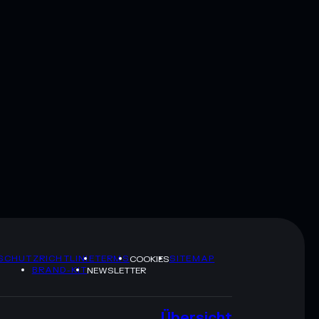
SCHUTZRICHTLINIE
TERMS
SITEMAP
COOKIES
BRAND-KIT
NEWSLETTER
Übersicht