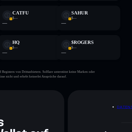
CATFU
SAHUR
$—
$—
—
—
HQ
$ROGERS
$—
$—
—
—
gistern von Drittanbietern. Solflare unterstützt keine Marken oder
isse nicht und erhebt keinerlei Ansprüche darauf.
DATEN
s