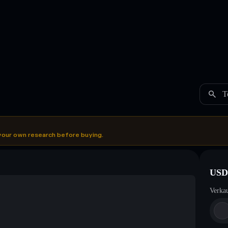
T
your own research before buying.
USD
Verka