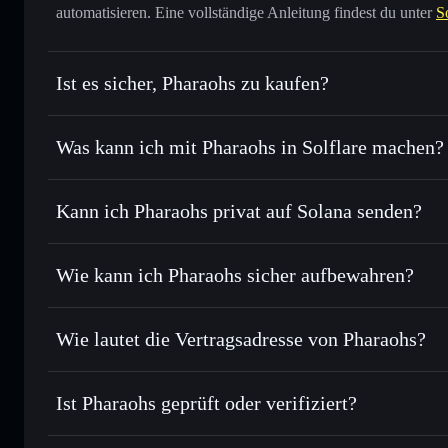
automatisieren. Eine vollständige Anleitung findest du unter
S
Ist es sicher, Pharaohs zu kaufen?
Pharaohs
nicht verifiziert
Was kann ich mit Pharaohs in Solflare machen?
Pharaohs
Solflare-Wallet
Kann ich Pharaohs privat auf Solana senden?
Sofort tauschen
– handle PHRZ gegen SOL, USDC oder Tau
Routing zum bestmöglichen Kurs
Privacy Aggregato
Limit-Orders setzen
– automatisiere Trades zu deinem Zi
Wie kann ich Pharaohs sicher aufbewahren?
Durchschnittskosteneffekt nutzen
– Schritt für Schritt p
Pharaohs
nic
Privat senden
– übertrage PHRZ, ohne Wallets öffentlich zu
Solflare
Privacy Aggregators
Wie lautet die Vertragsadresse von Pharaohs?
In Echtzeit verfolgen
– überwache Kurs, Volumen, Marktka
Privacy Aggregator
Pharaohs
Sicher verwahren
– halte PHRZ in einer nicht verwahrenden
8fJCtfbuAaFzdwTnQP84nNhSpZdVy4Uc929eXZRBN8
Ist Pharaohs geprüft oder verifiziert?
Wallet
PHRZ
Pharaohs
derzeit nicht verif