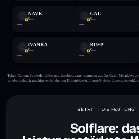
NAVE
GAL
$—
$—
—
—
IVANKA
BUFP
$—
$—
—
—
Token-Namen, Symbole, Bilder und Beschreibungen stammen aus On-Chain-Metadaten und Re
urheberrechtlich geschützten Inhalte von Drittanbietern, überprüft deren Eigentumsverhältn
BETRITT DIE FESTUNG
Solflare: da