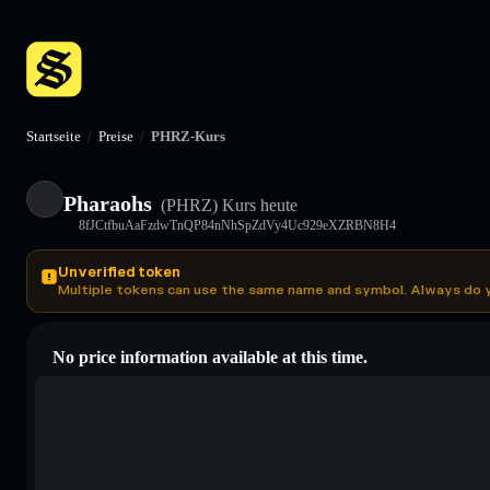
Startseite
/
Preise
/
PHRZ-Kurs
Pharaohs
(PHRZ)
Kurs heute
8fJCtfbuAaFzdwTnQP84nNhSpZdVy4Uc929eXZRBN8H4
Unverified token
Multiple tokens can use the same name and symbol. Always do 
No price information available at this time.