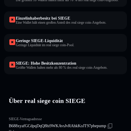
Die größten 10 Wallets halten mehr als 70 % des real siege coin-Angebots.
Einzelinhaberbesitz bei SIEGE
Eine Wallet hält einen großen Anteil des real siege coin-Angebots.
Geringe SIEGE-Liquidität
Geringe Liquidität im real siege coin-Pool.
SIEGE: Hohe Besitzkonzentration
Größte Wallets halten mehr als 80 % des real siege coin-Angebots.
Über real siege coin SIEGE
SIEGE-Vertragsadresse
B688xyafGCdpqDqQ8hi9WKAvsJvRAhkKoJT97pbepump