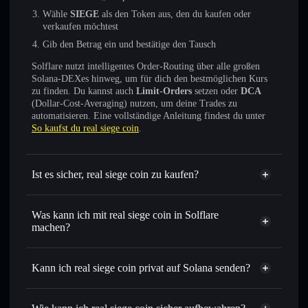
Wähle
SIEGE
als den Token aus, den du kaufen oder
verkaufen möchtest
Gib den Betrag ein und bestätige den Tausch
Solflare nutzt intelligentes Order-Routing über alle großen
Solana-DEXes hinweg, um für dich den bestmöglichen Kurs
zu finden. Du kannst auch
Limit-Orders
setzen oder
DCA
(Dollar-Cost-Averaging) nutzen, um deine Trades zu
automatisieren. Eine vollständige Anleitung findest du unter
So kaufst du real siege coin
.
Ist es sicher, real siege coin zu kaufen?
real siege coin
nicht
verifiziert
Was kann ich mit real siege coin in Solflare
machen?
real siege coin
Solflare-Wallet
Sofort tauschen
– handle SIEGE gegen SOL, USDC oder
Kann ich real siege coin privat auf Solana senden?
Tausende anderer Solana-Tokens mit intelligentem Order
Privacy
Routing zum bestmöglichen Kurs
Aggregator