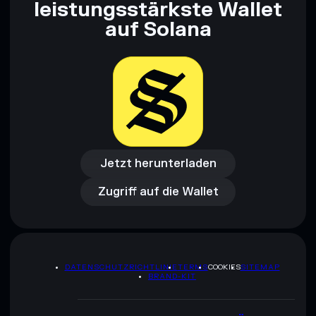
leistungsstärkste Wallet
ausschließlich Bildungszwecken und stellen keine
auf Solana
Finanzberatung dar. Recherchiere stets eigenständig. Daten
bereitgestellt von rugcheck.xyz.
Jetzt herunterladen
Zugriff auf die Wallet
Jetzt herunterladen
Zugriff auf die Wallet
DATENSCHUTZRICHTLINIE
TERMS
COOKIES
SITEMAP
BRAND-KIT