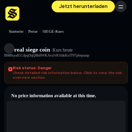
Jetzt herunterladen
Menü
Startseite
/
Preise
/
SIEGE-Kurs
real siege coin
Kurs heute
B688xyafGCdpqDqQ8hi9WKAvsJvRAhkKoJT97pbepump
Risk status: Danger
Check detailed risk information below. Click to view the risk
overview section.
No price information available at this time.