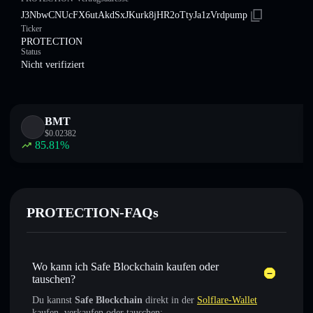
J3NbwCNUcFX6utAkdSxJKurk8jHR2oTtyJa1zVrdpump
Ticker
PROTECTION
Status
Nicht verifiziert
BMT
$
0.02382
85.81
%
PROTECTION-FAQs
Wo kann ich Safe Blockchain kaufen oder
tauschen?
Du kannst
Safe Blockchain
direkt in der
Solflare-Wallet
kaufen, verkaufen oder tauschen: