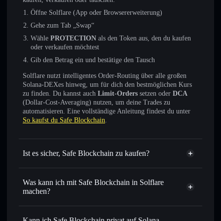
Öffne Solflare (App oder Browsererweiterung)
Gehe zum Tab „Swap“
Wähle
PROTECTION
als den Token aus, den du kaufen
oder verkaufen möchtest
Gib den Betrag ein und bestätige den Tausch
Solflare nutzt intelligentes Order-Routing über alle großen
Solana-DEXes hinweg, um für dich den bestmöglichen Kurs
zu finden. Du kannst auch
Limit-Orders
setzen oder
DCA
(Dollar-Cost-Averaging) nutzen, um deine Trades zu
automatisieren. Eine vollständige Anleitung findest du unter
So kaufst du Safe Blockchain
.
Ist es sicher, Safe Blockchain zu kaufen?
Safe Blockchain
nicht
verifiziert
Was kann ich mit Safe Blockchain in Solflare
machen?
Safe Blockchain
Solflare-Wallet
Sofort tauschen
– handle PROTECTION gegen SOL,
Kann ich Safe Blockchain privat auf Solana