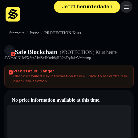
Jetzt herunterladen
Menü
Startseite
/
Preise
/
PROTECTION-Kurs
Safe Blockchain
(PROTECTION)
Kurs heute
J3NbwCNUcFX6utAkdSxJKurk8jHR2oTtyJa1zVrdpump
Risk status: Danger
Check detailed risk information below. Click to view the risk
overview section.
No price information available at this time.