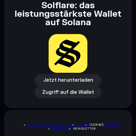
Solflare: das
leistungsstärkste Wallet
auf Solana
Jetzt herunterladen
Zugriff auf die Wallet
Jetzt herunterladen
Zugriff auf die Wallet
DATENSCHUTZRICHTLINIE
TERMS
COOKIES
SITEMAP
BRAND-KIT
NEWSLETTER