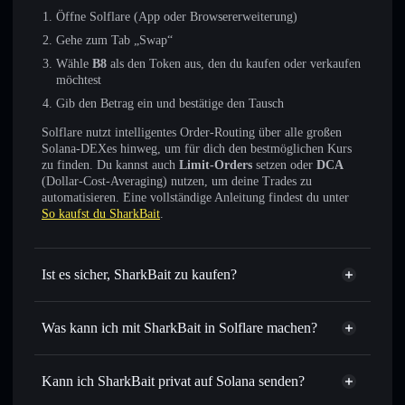
Öffne Solflare (App oder Browsererweiterung)
Gehe zum Tab „Swap“
Wähle
B8
als den Token aus, den du kaufen oder verkaufen
möchtest
Gib den Betrag ein und bestätige den Tausch
Solflare nutzt intelligentes Order-Routing über alle großen
Solana-DEXes hinweg, um für dich den bestmöglichen Kurs
zu finden. Du kannst auch
Limit-Orders
setzen oder
DCA
(Dollar-Cost-Averaging) nutzen, um deine Trades zu
automatisieren. Eine vollständige Anleitung findest du unter
So kaufst du SharkBait
.
Ist es sicher, SharkBait zu kaufen?
SharkBait
nicht verifiziert
Was kann ich mit SharkBait in Solflare machen?
SharkBait
Solflare-Wallet
Sofort tauschen
– handle B8 gegen SOL, USDC oder
Kann ich SharkBait privat auf Solana senden?
Tausende anderer Solana-Tokens mit intelligentem Order