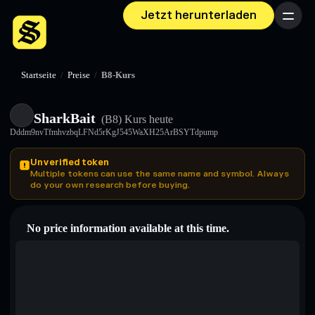
Jetzt herunterladen
Menü
Startseite
/
Preise
/
B8-Kurs
SharkBait
(B8)
Kurs heute
Dddm9nvTfmhvzbqLFNd5rKgJ545WaXH25ArBSYTdpump
Unverified token
Multiple tokens can use the same name and symbol. Always
do your own research before buying.
No price information available at this time.