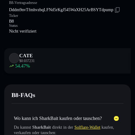
B8-Vertragsadresse
Dddm9nvTfmhvzbqLFNd5rKgJ545WaXH25ArBSYTdpump
Ticker
B8
Status
Nicht verifiziert
CATE
$
0.037231
54.47
%
B8-FAQs
Wo kann ich SharkBait kaufen oder tauschen?
Du kannst
SharkBait
direkt in der
Solflare-Wallet
kaufen,
verkaufen oder tauschen: