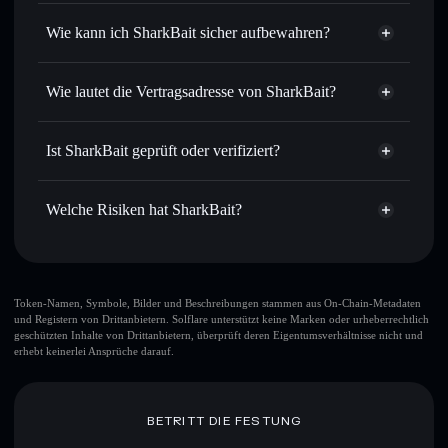
Privacy
Routing zum bestmöglichen Kurs
Aggregator
Wie kann ich SharkBait sicher aufbewahren?
Limit-Orders setzen
– automatisiere Trades zu deinem
Zielkurs für B8
SharkBait
Durchschnittskosteneffekt nutzen
– Schritt für Schritt
nicht verwahrenden Wallet
Solflare
Wie lautet die Vertragsadresse von SharkBait?
per Durchschnittskosteneffekt in B8 einsteigen
Privat senden
– übertrage B8, ohne Wallets öffentlich zu
SharkBait
verknüpfen, mithilfe des in Solflare integrierten Privacy
Dddm9nvTfmhvzbqLFNd5rKgJ545WaXH25ArBSYTdpump
Solflare
Ist SharkBait geprüft oder verifiziert?
Aggregators
SharkBait
Privacy Aggregator
SharkBait
derzeit nicht
In Echtzeit verfolgen
– überwache Kurs, Volumen,
Solflare-Wallet
B8
verifiziert
Marktkapitalisierung und Liquidität von B8
Welche Risiken hat SharkBait?
Sicher verwahren
– halte B8 in einer nicht verwahrenden
Wallet, in der du deine privaten Schlüssel kontrollierst
Hauptrisiken für SharkBait:
Token-Namen, Symbole, Bilder und Beschreibungen stammen aus On-Chain-Metadaten
und Registern von Drittanbietern. Solflare unterstützt keine Marken oder urheberrechtlich
geschützten Inhalte von Drittanbietern, überprüft deren Eigentumsverhältnisse nicht und
erhebt keinerlei Ansprüche darauf.
Haftungsausschluss: Diese Informationen dienen
ausschließlich Bildungszwecken und stellen keine
Finanzberatung dar. Recherchiere stets eigenständig. Daten
bereitgestellt von rugcheck.xyz.
BETRITT DIE FESTUNG