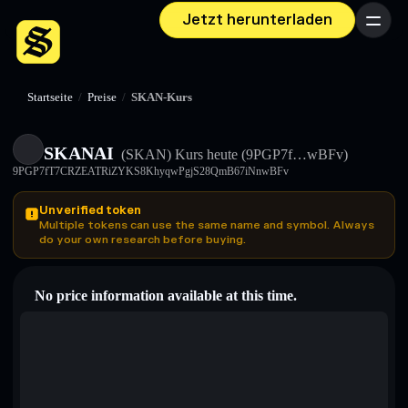
Jetzt herunterladen
Menü
Startseite
/
Preise
/
SKAN-Kurs
SKANAI
(SKAN)
Kurs heute
(9PGP7f…wBFv)
9PGP7fT7CRZEATRiZYKS8KhyqwPgjS28QmB67iNnwBFv
Unverified token
Multiple tokens can use the same name and symbol. Always
do your own research before buying.
No price information available at this time.