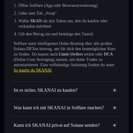
Öffne Solflare (App oder Browsererweiterung)
Gehe zum Tab „Swap“
Wähle
SKAN
als den Token aus, den du kaufen oder
verkaufen möchtest
Gib den Betrag ein und bestätige den Tausch
Solflare nutzt intelligentes Order-Routing über alle großen
Solana-DEXes hinweg, um für dich den bestmöglichen Kurs
zu finden. Du kannst auch
Limit-Orders
setzen oder
DCA
(Dollar-Cost-Averaging) nutzen, um deine Trades zu
automatisieren. Eine vollständige Anleitung findest du unter
So kaufst du SKANAI
.
Ist es sicher, SKANAI zu kaufen?
SKANAI
nicht verifiziert
Was kann ich mit SKANAI in Solflare machen?
SKANAI
Solflare-Wallet
Sofort tauschen
– handle SKAN gegen SOL, USDC oder
Kann ich SKANAI privat auf Solana senden?
Tausende anderer Solana-Tokens mit intelligentem Order