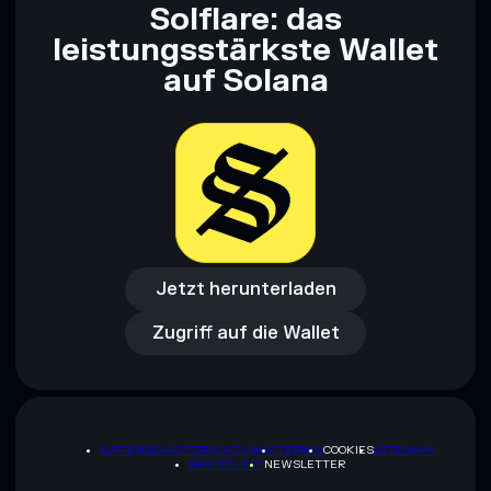
Solflare: das
leistungsstärkste Wallet
auf Solana
Jetzt herunterladen
Zugriff auf die Wallet
Jetzt herunterladen
Zugriff auf die Wallet
DATENSCHUTZRICHTLINIE
TERMS
COOKIES
SITEMAP
BRAND-KIT
NEWSLETTER