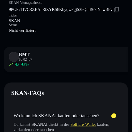
SKAN-Vertragsadresse
9PGP7fT7CRZEATRiZYKS8KhyqwPgjS28QmB67iNnwBFv
Ticker
SKAN
Status
Nicht verifiziert
BMT
$
0.02467
92.93
%
SKAN-FAQs
Wo kann ich SKANAI kaufen oder tauschen?
Du kannst
SKANAI
direkt in der
Solflare-Wallet
kaufen,
verkaufen oder tauschen: