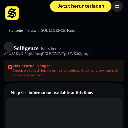
Jetzt herunterladen
Menü
Startseite
/
Preise
/
SOLLIGENCE-Kurs
Solligence
Kurs heute
A61z8AKzjU15dg6sJ4meqDXLRfCN9VYpqS2VK8r2pump
Risk status: Danger
Check detailed risk information below. Click to view the risk
overview section.
No price information available at this time.