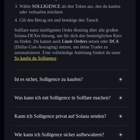
Wähle
SOLLIGENCE
als den Token aus, den du kaufen
oder verkaufen möchtest
Gib den Betrag ein und bestätige den Tausch
Solflare nutzt intelligentes Order-Routing über alle großen
Solana-DEXes hinweg, um für dich den bestmöglichen Kurs
zu finden. Du kannst auch
Limit-Orders
setzen oder
DCA
(Dollar-Cost-Averaging) nutzen, um deine Trades zu
automatisieren. Eine vollständige Anleitung findest du unter
So kaufst du Solligence
.
Ist es sicher, Solligence zu kaufen?
Solligence
nicht verifiziert
Was kann ich mit Solligence in Solflare machen?
Solligence
Solflare-Wallet
Sofort tauschen
– handle SOLLIGENCE gegen SOL,
Kann ich Solligence privat auf Solana senden?
USDC oder Tausende anderer Solana-Tokens mit
Privacy
intelligentem Order Routing zum bestmöglichen Kurs
Aggregator
Wie kann ich Solligence sicher aufbewahren?
Limit-Orders setzen
– automatisiere Trades zu deinem