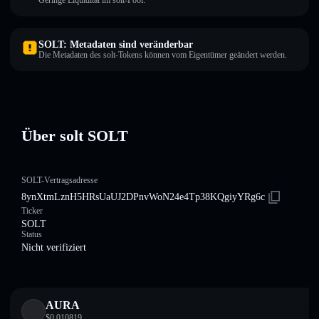
Geringe Liquidität im solt-Pool.
SOLT: Metadaten sind veränderbar
Die Metadaten des solt-Tokens können vom Eigentümer geändert werden.
Über solt SOLT
SOLT-Vertragsadresse
8ynXtmLznH5HRsUaUJ2DPnvWoN24e4Tp38KQgiyYRg6c
Ticker
SOLT
Status
Nicht verifiziert
AURA
$
0.010819