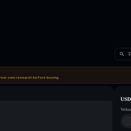
T
your own research before buying.
USD
Verka