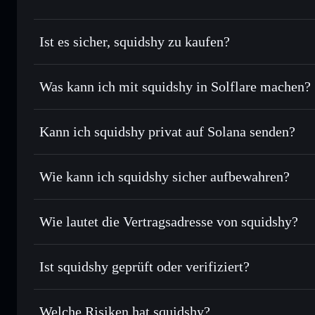
Ist es sicher, squidshy zu kaufen?
squidshy
nicht verifiziert
Was kann ich mit squidshy in Solflare machen?
squidshy
Solflare-Wallet
Kann ich squidshy privat auf Solana senden?
Sofort tauschen
– handle SQY gegen SOL, USDC oder Taus
Routing zum bestmöglichen Kurs
Privacy Aggregato
Limit-Orders setzen
– automatisiere Trades zu deinem Zi
Wie kann ich squidshy sicher aufbewahren?
Durchschnittskosteneffekt nutzen
– Schritt für Schritt p
squidshy
nich
Privat senden
– übertrage SQY, ohne Wallets öffentlich zu v
Solflare
Aggregators
Wie lautet die Vertragsadresse von squidshy?
In Echtzeit verfolgen
– überwache Kurs, Volumen, Marktka
Privacy Aggregator
squidshy
Sicher verwahren
– halte SQY in einer nicht verwahrenden 
J7fzuA2nV671cdQbS7UR7vt86mZzgJHP4G5w8Q1kgV
Ist squidshy geprüft oder verifiziert?
Wallet
SQY
squidshy
derzeit nicht verifi
Welche Risiken hat squidshy?