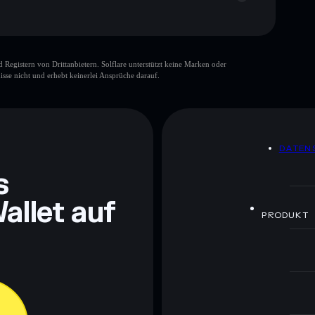
gistern von Drittanbietern. Solflare unterstützt keine Marken oder
isse nicht und erhebt keinerlei Ansprüche darauf.
ch Bildungszwecken und stellen keine Finanzberatung
rugcheck.xyz.
DATEN
s
allet auf
PRODUKT