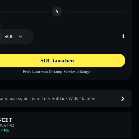
n
SOL
SOL tauschen
Preis kann vom Onramp-Service abhängen
ann man squidshy mit der Solflare-Wallet kaufen
NEET
0.024782
.79
%