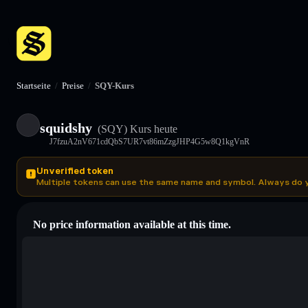
Startseite
/
Preise
/
SQY-Kurs
squidshy
(SQY)
Kurs heute
J7fzuA2nV671cdQbS7UR7vt86mZzgJHP4G5w8Q1kgVnR
Unverified token
Multiple tokens can use the same name and symbol. Always do 
No price information available at this time.