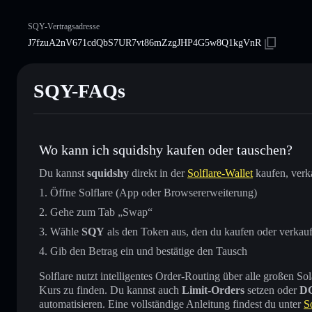
SQY-Vertragsadresse
J7fzuA2nV671cdQbS7UR7vt86mZzgJHP4G5w8Q1kgVnR
SQY-FAQs
Wo kann ich squidshy kaufen oder tauschen?
Du kannst
squidshy
direkt in der
Solflare-Wallet
kaufen, verk
Öffne Solflare (App oder Browsererweiterung)
Gehe zum Tab „Swap“
Wähle
SQY
als den Token aus, den du kaufen oder verkau
Gib den Betrag ein und bestätige den Tausch
Solflare nutzt intelligentes Order-Routing über alle großen
Kurs zu finden. Du kannst auch
Limit-Orders
setzen oder
D
automatisieren. Eine vollständige Anleitung findest du unter
S