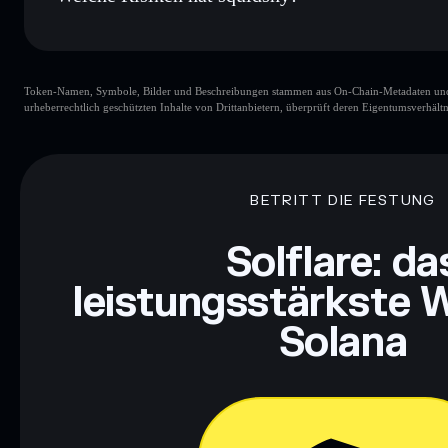
Hauptrisiken für squidshy:
Token-Namen, Symbole, Bilder und Beschreibungen stammen aus On-Chain-Metadaten und Re
urheberrechtlich geschützten Inhalte von Drittanbietern, überprüft deren Eigentumsverhältn
Haftungsausschluss: Diese Informationen dienen ausschließli
dar. Recherchiere stets eigenständig. Daten bereitgestellt von 
BETRITT DIE FESTUNG
Solflare: da
leistungsstärkste W
Solana