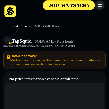
Jetzt herunterladen
Menü
Startseite
/
Preise
/
SQDGAME-Kurs
TapSquid
(SQDGAME)
Kurs heute
2A56Z2YShPcm8qC9tKX1oh7N2c4RoM1PXnYosuvgo8kq
Unverified token
Multiple tokens can use the same name and symbol. Always
do your own research before buying.
No price information available at this time.