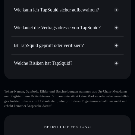
Privacy
Order Routing zum bestmöglichen Kurs
Aggregator
Wie kann ich TapSquid sicher aufbewahren?
Limit-Orders setzen
– automatisiere Trades zu deinem
Zielkurs für SQDGAME
TapSquid
Durchschnittskosteneffekt nutzen
– Schritt für Schritt
nicht verwahrenden Wallet
Solflare
Wie lautet die Vertragsadresse von TapSquid?
per Durchschnittskosteneffekt in SQDGAME einsteigen
Privat senden
– übertrage SQDGAME, ohne Wallets
TapSquid
öffentlich zu verknüpfen, mithilfe des in Solflare
2A56Z2YShPcm8qC9tKX1oh7N2c4RoM1PXnYosuvgo8kq
Solflare
Ist TapSquid geprüft oder verifiziert?
integrierten Privacy Aggregators
TapSquid
Privacy Aggregator
TapSquid
derzeit nicht
In Echtzeit verfolgen
– überwache Kurs, Volumen,
Solflare-Wallet
verifiziert
Marktkapitalisierung und Liquidität von SQDGAME
Welche Risiken hat TapSquid?
SQDGAME
Sicher verwahren
– halte SQDGAME in einer nicht
verwahrenden Wallet, in der du deine privaten Schlüssel
Hauptrisiken für TapSquid:
kontrollierst
TapSquid
Token-Namen, Symbole, Bilder und Beschreibungen stammen aus On-Chain-Metadaten
und Registern von Drittanbietern. Solflare unterstützt keine Marken oder urheberrechtlich
begrenzte Liquidität
geschützten Inhalte von Drittanbietern, überprüft deren Eigentumsverhältnisse nicht und
TapSquid
erhebt keinerlei Ansprüche darauf.
veränderbar
Haftungsausschluss: Diese Informationen dienen
BETRITT DIE FESTUNG
ausschließlich Bildungszwecken und stellen keine
Finanzberatung dar. Recherchiere stets eigenständig. Daten