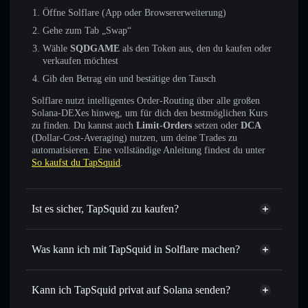
Öffne Solflare (App oder Browsererweiterung)
Gehe zum Tab „Swap“
Wähle
SQDGAME
als den Token aus, den du kaufen oder
verkaufen möchtest
Gib den Betrag ein und bestätige den Tausch
Solflare nutzt intelligentes Order-Routing über alle großen
Solana-DEXes hinweg, um für dich den bestmöglichen Kurs
zu finden. Du kannst auch
Limit-Orders
setzen oder
DCA
(Dollar-Cost-Averaging) nutzen, um deine Trades zu
automatisieren. Eine vollständige Anleitung findest du unter
So kaufst du TapSquid
.
Ist es sicher, TapSquid zu kaufen?
TapSquid
nicht verifiziert
Was kann ich mit TapSquid in Solflare machen?
TapSquid
Solflare-Wallet
Sofort tauschen
– handle SQDGAME gegen SOL, USDC
Kann ich TapSquid privat auf Solana senden?
oder Tausende anderer Solana-Tokens mit intelligentem