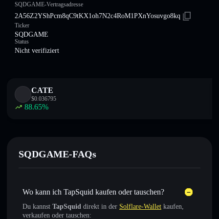
SQDGAME-Vertragsadresse
2A56Z2YShPcm8qC9tKX1oh7N2c4RoM1PXnYosuvgo8kq
Ticker
SQDGAME
Status
Nicht verifiziert
CATE
$
0.036795
88.65
%
SQDGAME-FAQs
Wo kann ich TapSquid kaufen oder tauschen?
Du kannst
TapSquid
direkt in der
Solflare-Wallet
kaufen,
verkaufen oder tauschen: