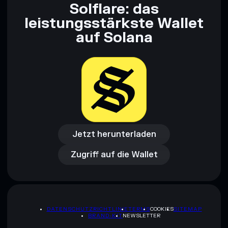
Solflare: das
bereitgestellt von rugcheck.xyz.
leistungsstärkste Wallet
auf Solana
Jetzt herunterladen
Zugriff auf die Wallet
Jetzt herunterladen
Zugriff auf die Wallet
DATENSCHUTZRICHTLINIE
TERMS
COOKIES
SITEMAP
BRAND-KIT
NEWSLETTER