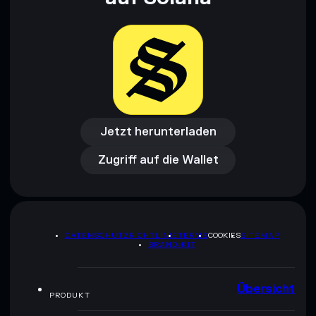
Jetzt herunterladen
Zugriff auf die Wallet
Jetzt herunterladen
Zugriff auf die Wallet
DATENSCHUTZRICHTLINIE
TERMS
COOKIES
SITEMAP
BRAND-KIT
Übersicht
PRODUKT