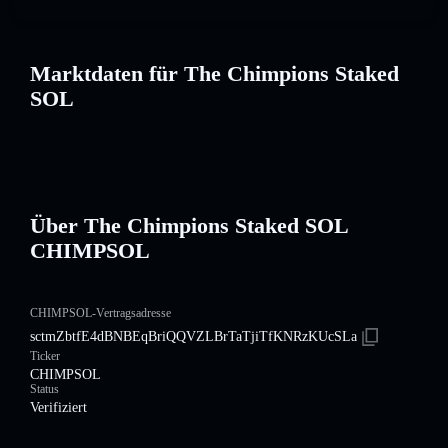
Marktdaten für The Chimpions Staked
SOL
Über The Chimpions Staked SOL
CHIMPSOL
CHIMPSOL-Vertragsadresse
sctmZbtfE4dBNBEqBriQQVZLBrTaTjiTfKNRzKUcSLa
Ticker
CHIMPSOL
Status
Verifiziert