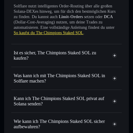
Solflare nutzt intelligentes Order-Routing über alle großen
Solana-DEXes hinweg, um für dich den bestmöglichen Kurs
zu finden. Du kannst auch
Limit-Orders
setzen oder
DCA
(Dollar-Cost-Averaging) nutzen, um deine Trades zu
automatisieren. Eine vollständige Anleitung findest du unter
So kaufst du The Chimpions Staked SOL
.
Ist es sicher, The Chimpions Staked SOL zu
kaufen?
The Chimpions Staked SOL
verifizierter Token
Was kann ich mit The Chimpions Staked SOL in
Solflare machen?
The Chimpions Staked SOL
Solflare-Wallet
Kann ich The Chimpions Staked SOL privat auf
Sofort tauschen
– handle CHIMPSOL gegen SOL, USDC
Solana senden?
oder Tausende anderer Solana-Tokens mit intelligentem
Solflare-Wallet
Privacy
Order Routing zum bestmöglichen Kurs
Aggregator
The Chimpions
Wie kann ich The Chimpions Staked SOL sicher
Limit-Orders setzen
– automatisiere Trades zu deinem
Staked SOL
aufbewahren?
Zielkurs für CHIMPSOL