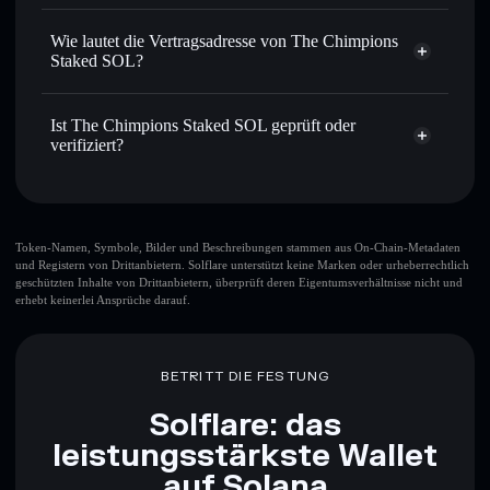
Durchschnittskosteneffekt nutzen
– Schritt für Schritt
The Chimpions Staked SOL
per Durchschnittskosteneffekt in CHIMPSOL einsteigen
nicht verwahrenden Wallet
Wie lautet die Vertragsadresse von The Chimpions
Solflare
Privat senden
– übertrage CHIMPSOL, ohne Wallets
Staked SOL?
öffentlich zu verknüpfen, mithilfe des in Solflare
integrierten Privacy Aggregators
The Chimpions
Staked SOL
In Echtzeit verfolgen
– überwache Kurs, Volumen,
Ist The Chimpions Staked SOL geprüft oder
sctmZbtfE4dBNBEqBriQQVZLBrTaTjiTfKNRzKUcSLa
Marktkapitalisierung und Liquidität von CHIMPSOL
verifiziert?
Privacy Aggregator
Sicher verwahren
– halte CHIMPSOL in einer nicht
The Chimpions Staked SOL
verifiziert
verwahrenden Wallet, in der du deine privaten Schlüssel
Solflare-Wallet
kontrollierst
CHIMPSOL
Token-Namen, Symbole, Bilder und Beschreibungen stammen aus On-Chain-Metadaten
und Registern von Drittanbietern. Solflare unterstützt keine Marken oder urheberrechtlich
geschützten Inhalte von Drittanbietern, überprüft deren Eigentumsverhältnisse nicht und
erhebt keinerlei Ansprüche darauf.
BETRITT DIE FESTUNG
Solflare: das
leistungsstärkste Wallet
auf Solana