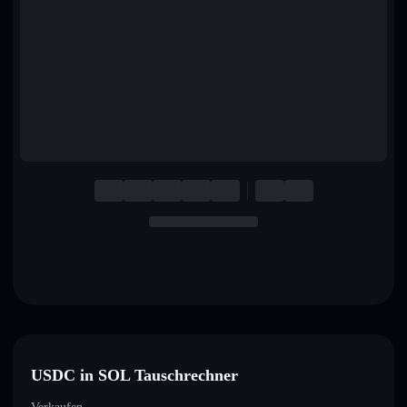
English
Deutsch
Italiano
Português
Español
USDC in SOL Tauschrechner