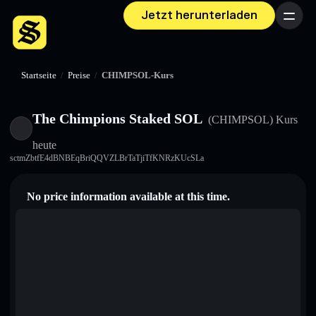
Jetzt herunterladen
Menü
Startseite
/
Preise
/
CHIMPSOL-Kurs
The Chimpions Staked SOL
(CHIMPSOL)
Kurs
heute
sctmZbtfE4dBNBEqBriQQVZLBrTaTjiTfKNRzKUcSLa
No price information available at this time.