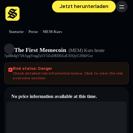
Jetzt herunterladen
Menü
Startseite
/
Preise
/
MEM-Kurs
The First Memecoin
(MEM)
Kurs heute
7pdBh4gV5HApgVeagZyLV5ZxDRDEiLdC65QyU2HhFGsr
Risk status: Danger
Check detailed risk information below. Click to view the risk
overview section.
No price information available at this time.