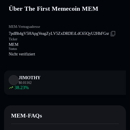
Über The First Memecoin MEM
MEM-Vertragsadresse
7pdBh4gV5HApgVeagZyLV5ZxDRDEiLdC65QyU2HhFGsr
Ticker
MEM
Status
Nicht verifiziert
JIMOTHY
$
0.01162
38.23
%
MEM-FAQs