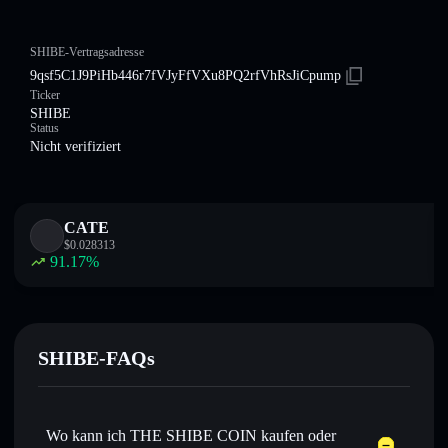
SHIBE-Vertragsadresse
9qsf5C1J9PiHb446r7fVJyFfVXu8PQ2rfVhRsJiCpump
Ticker
SHIBE
Status
Nicht verifiziert
CATE
$
0.028313
91.17
%
SHIBE-FAQs
Wo kann ich THE SHIBE COIN kaufen oder