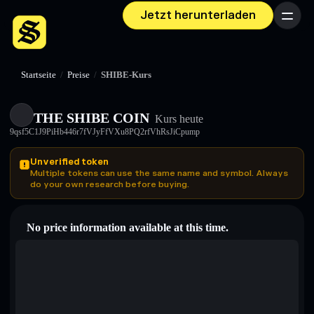
Jetzt herunterladen
Menü
Startseite
/
Preise
/
SHIBE-Kurs
THE SHIBE COIN
Kurs heute
9qsf5C1J9PiHb446r7fVJyFfVXu8PQ2rfVhRsJiCpump
Unverified token
Multiple tokens can use the same name and symbol. Always
do your own research before buying.
No price information available at this time.