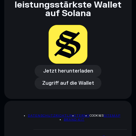
leistungsstärkste Wallet
auf Solana
Jetzt herunterladen
Zugriff auf die Wallet
Jetzt herunterladen
Zugriff auf die Wallet
DATENSCHUTZRICHTLINIE
TERMS
COOKIES
SITEMAP
BRAND-KIT