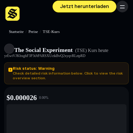
Jetzt herunterladen
Menü
Startseite
/
Preise
/
TSE-Kurs
The Social Experiment
(TSE)
Kurs heute
yrEwtVJKbxghF3P3tJtPARSXUctkBvQ2xyqvRLztpRD
Risk status: Warning
Check detailed risk information below. Click to view the risk
overview section.
$
0.000026
0.00
%