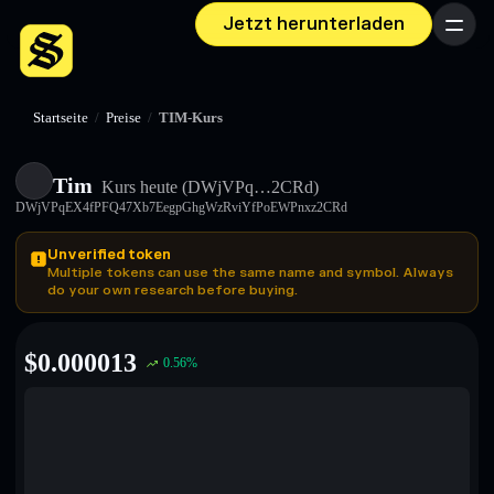
Jetzt herunterladen
Menü
Startseite
/
Preise
/
TIM-Kurs
Tim
Kurs heute
(DWjVPq…2CRd)
DWjVPqEX4fPFQ47Xb7EegpGhgWzRviYfPoEWPnxz2CRd
Unverified token
Multiple tokens can use the same name and symbol. Always
do your own research before buying.
$
0.000013
0.56
%