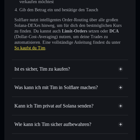
verkaufen möchtest
Gib den Betrag ein und bestätige den Tausch
Solflare nutzt intelligentes Order-Routing über alle großen
Solana-DEXes hinweg, um für dich den bestmöglichen Kurs
zu finden. Du kannst auch
Limit-Orders
setzen oder
DCA
(Dollar-Cost-Averaging) nutzen, um deine Trades zu
automatisieren. Eine vollständige Anleitung findest du unter
So kaufst du Tim
.
Ist es sicher, Tim zu kaufen?
Tim
nicht verifiziert
Was kann ich mit Tim in Solflare machen?
Tim
Solflare-Wallet
Sofort tauschen
– handle TIM gegen SOL, USDC oder
Kann ich Tim privat auf Solana senden?
Tausende anderer Solana-Tokens mit intelligentem Order
Privacy
Routing zum bestmöglichen Kurs
Aggregator
Wie kann ich Tim sicher aufbewahren?
Limit-Orders setzen
– automatisiere Trades zu deinem
Zielkurs für TIM
Tim
nicht
Durchschnittskosteneffekt nutzen
– Schritt für Schritt
verwahrenden Wallet
Solflare