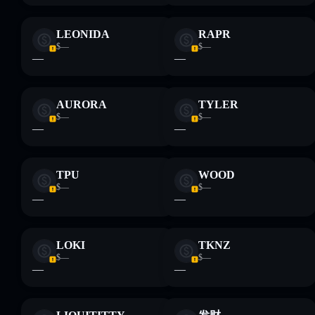
LEONIDA
RAPR
$—
$—
—
—
AURORA
TYLER
$—
$—
—
—
TPU
WOOD
$—
$—
—
—
LOKI
TKNZ
$—
$—
—
—