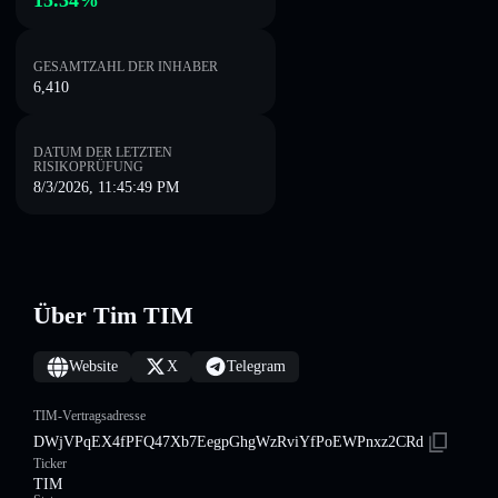
15.34%
GESAMTZAHL DER INHABER
6,410
DATUM DER LETZTEN
RISIKOPRÜFUNG
8/3/2026, 11:45:49 PM
Über Tim TIM
Website
X
Telegram
TIM-Vertragsadresse
DWjVPqEX4fPFQ47Xb7EegpGhgWzRviYfPoEWPnxz2CRd
Ticker
TIM