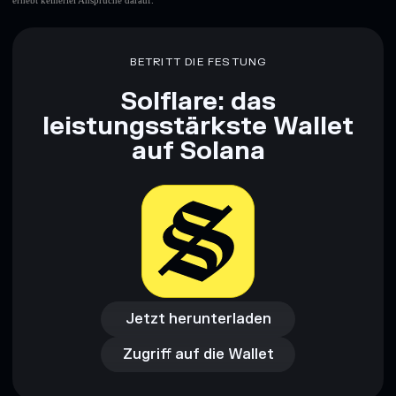
erhebt keinerlei Ansprüche darauf.
BETRITT DIE FESTUNG
Solflare: das
leistungsstärkste Wallet
auf Solana
Jetzt herunterladen
Zugriff auf die Wallet
Jetzt herunterladen
Zugriff auf die Wallet