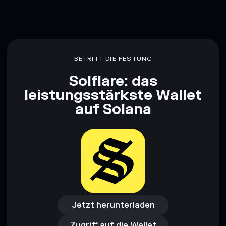
BETRITT DIE FESTUNG
Solflare: das
leistungsstärkste Wallet
auf Solana
Jetzt herunterladen
Zugriff auf die Wallet
Jetzt herunterladen
Zugriff auf die Wallet