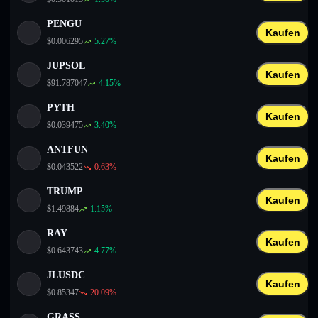
PENGU
Kaufen
$
0.006295
5.27
%
JUPSOL
Kaufen
$
91.787047
4.15
%
PYTH
Kaufen
$
0.039475
3.40
%
ANTFUN
Kaufen
$
0.043522
0.63
%
TRUMP
Kaufen
$
1.49884
1.15
%
RAY
Kaufen
$
0.643743
4.77
%
JLUSDC
Kaufen
$
0.85347
20.09
%
GRASS