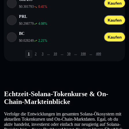
Kaufen
$
0.301793
0.41
%
PRL
Kaufen
$
0.298779
4.08
%
BC
Kaufen
$
0.028249
2.21
%
1
2
3
...
10
...
50
...
100
...
400
Echtzeit-Solana-Tokenkurse & On-
Chain-Markteinblicke
Verfolge die Entwicklungen im gesamten Solana-Ökosystem mit
aktuellen Tokenkursen und On-Chain-Marktdaten. Egal, ob du
aktiv handelst, investierst oder einfach nur neugierig auf Solana-