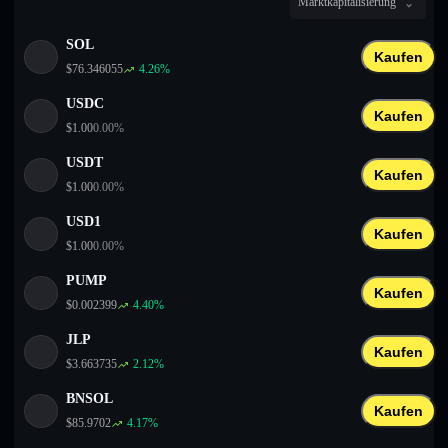
Marktkapitalisierung
English
SOL
Deutsch
Kaufen
$
76.346055
4.26
%
Italiano
USDC
Kaufen
$
1.00
0.00
%
Português
USDT
Kaufen
Español
$
1.00
0.00
%
USD1
Kaufen
$
1.00
0.00
%
PUMP
Kaufen
$
0.002399
4.40
%
JLP
Kaufen
$
3.663735
2.12
%
BNSOL
Kaufen
$
85.9702
4.17
%