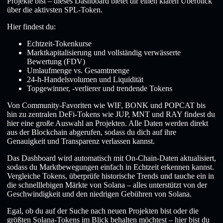
Projekte bist – dieses Dashboard bietet dir einen klaren Überblick
über die aktivsten SPL-Token.
Hier findest du:
Echtzeit-Tokenkurse
Marktkapitalisierung und vollständig verwässerte
Bewertung (FDV)
Umlaufmenge vs. Gesamtmenge
24-h-Handelsvolumen und Liquidität
Topgewinner, -verlierer und trendende Tokens
Von Community-Favoriten wie WIF, BONK und POPCAT bis
hin zu zentralen DeFi-Tokens wie JUP, MNT und RAY findest du
hier eine große Auswahl an Projekten. Alle Daten werden direkt
aus der Blockchain abgerufen, sodass du dich auf ihre
Genauigkeit und Transparenz verlassen kannst.
Das Dashboard wird automatisch mit On-Chain-Daten aktualisiert,
sodass du Marktbewegungen einfach in Echtzeit erkennen kannst.
Vergleiche Tokens, überprüfe historische Trends und tauche ein in
die schnelllebigen Märkte von Solana – alles unterstützt von der
Geschwindigkeit und den niedrigen Gebühren von Solana.
Egal, ob du auf der Suche nach neuen Projekten bist oder die
größten Solana-Tokens im Blick behalten möchtest – hier bist du