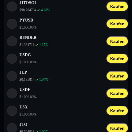
JITOSOL
Kaufen
$
98.764734
4.28
%
PYUSD
Kaufen
$
1.00
0.00
%
RENDER
Kaufen
$
1.331711
1.17
%
USDG
Kaufen
$
1.00
0.00
%
JUP
Kaufen
$
0.185014
1.94
%
USDE
Kaufen
$
1.00
0.00
%
USX
Kaufen
$
1.00
0.00
%
JTO
Kaufen
$
0.501013
1.90
%