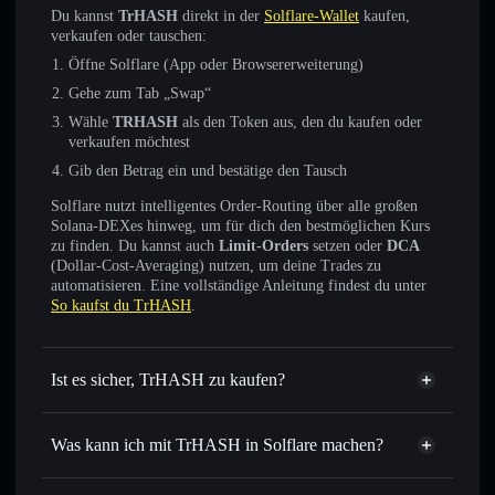
Du kannst
TrHASH
direkt in der
Solflare-Wallet
kaufen,
verkaufen oder tauschen:
Öffne Solflare (App oder Browsererweiterung)
Gehe zum Tab „Swap“
Wähle
TRHASH
als den Token aus, den du kaufen oder
verkaufen möchtest
Gib den Betrag ein und bestätige den Tausch
Solflare nutzt intelligentes Order-Routing über alle großen
Solana-DEXes hinweg, um für dich den bestmöglichen Kurs
zu finden. Du kannst auch
Limit-Orders
setzen oder
DCA
(Dollar-Cost-Averaging) nutzen, um deine Trades zu
automatisieren. Eine vollständige Anleitung findest du unter
So kaufst du TrHASH
.
Ist es sicher, TrHASH zu kaufen?
TrHASH
nicht verifiziert
Was kann ich mit TrHASH in Solflare machen?
TrHASH
Solflare-Wallet