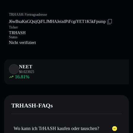
TRHASH-Vertragsadresse
J6wBxaKnGQsijQiFLJMHAJeizdPiFcgiYET1K5kFpump
Ticker
TRHASH
Status
Nicht verifiziert
NEET
$
0.023925
16.81
%
TRHASH-FAQs
Wo kann ich TrHASH kaufen oder tauschen?