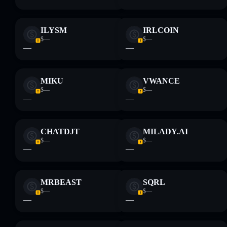
ILYSM
IRLCOIN
$—
$—
—
—
MIKU
VWANCE
$—
$—
—
—
CHATDJT
MILADY.AI
$—
$—
—
—
MRBEAST
SQRL
$—
$—
—
—