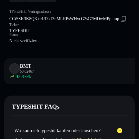
TYPESHIT-Vertragsadresse
CCt5SK3K8QKxeJJf7xf3nMLRPsWHvcG2sG7MDwMPpump
Ticker
TYPESHIT
Status
Nicht verifiziert
BMT
$
0.02467
92.93
%
TYPESHIT-FAQs
Wo kann ich typeshit kaufen oder tauschen?