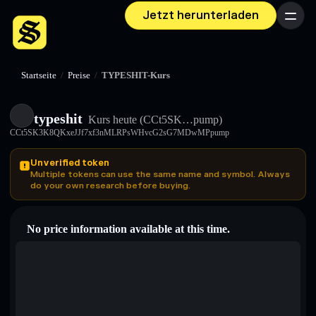
Jetzt herunterladen
Menü
Startseite
/
Preise
/
TYPESHIT-Kurs
typeshit
Kurs heute
(CCt5SK…pump)
CCt5SK3K8QKxeJJf7xf3nMLRPsWHvcG2sG7MDwMPpump
Unverified token
Multiple tokens can use the same name and symbol. Always
do your own research before buying.
No price information available at this time.