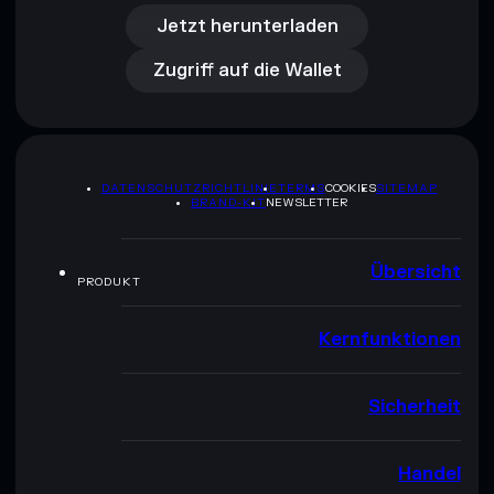
Zugriff auf die Wallet
Jetzt herunterladen
Zugriff auf die Wallet
DATENSCHUTZRICHTLINIE
TERMS
COOKIES
SITEMAP
BRAND-KIT
NEWSLETTER
Übersicht
PRODUKT
Kernfunktionen
Sicherheit
Handel