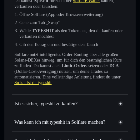
Du kannst
typeshit
direkt in der
Solflare-Wallet
kaufen,
verkaufen oder tauschen:
Öffne Solflare (App oder Browsererweiterung)
Gehe zum Tab „Swap“
Wähle
TYPESHIT
als den Token aus, den du kaufen oder
verkaufen möchtest
Gib den Betrag ein und bestätige den Tausch
Solflare nutzt intelligentes Order-Routing über alle großen
Solana-DEXes hinweg, um für dich den bestmöglichen Kurs
zu finden. Du kannst auch
Limit-Orders
setzen oder
DCA
(Dollar-Cost-Averaging) nutzen, um deine Trades zu
automatisieren. Eine vollständige Anleitung findest du unter
So kaufst du typeshit
.
Ist es sicher, typeshit zu kaufen?
typeshit
nicht verifiziert
Was kann ich mit typeshit in Solflare machen?
typeshit
Solflare-Wallet
Sofort tauschen
– handle TYPESHIT gegen SOL, USDC