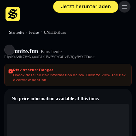
Jetzt herunterladen
Menü
Startseite
/
Preise
/
UNITE-Kurs
unite.fun
Kurs heute
FJysKaA9K7VzNgausBLcHWfYCcGiHvJVfQyfWXCDunit
Risk status: Danger
Check detailed risk information below. Click to view the risk
overview section.
No price information available at this time.