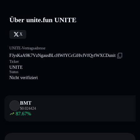
Über unite.fun UNITE
X
UNITE-Vertragsadresse
FJysKaA9K7VzNgausBLcHWfYCcGiHvJVfQyfWXCDunit
Ticker
UNITE
Status
Nicht verifiziert
BMT
$
0.024424
87.67
%